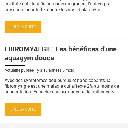
QUI SOMMES-NOUS ?
Institute qui identifie un nouveau groupe d'anticorps
puissants pour lutter contre le virus Ebola ouvre ...
PUBLICITÉ
CONDITIONS GÉNÉRALES
LIRE LA SUITE
CONTACT
FIBROMYALGIE: Les bénéfices d'une
CRÉDITS
aquagym douce
Actualité publiée il y a
10 années 5 mois
Avec des symptômes douloureux et handicapants, la
fibromyalgie est une maladie qui affecte 2% au moins de
la population. En recherche permanente de traitements ...
LIRE LA SUITE