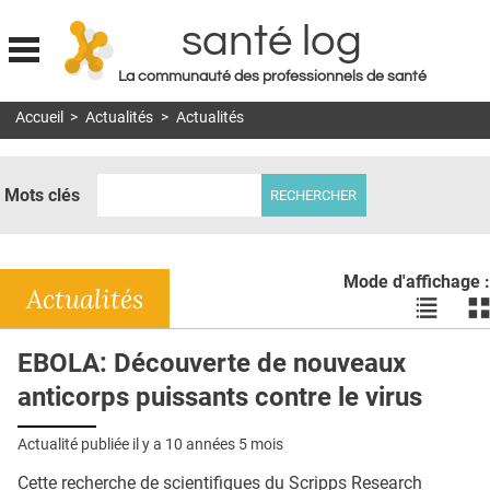
santé log
La communauté des professionnels de santé
Jump to navigation
Accueil
>
Actualités
>
Actualités
MON COMPTE
ABONNEMENT
Mots clés
S'ABONNER À LA REVUE SOIN À DOMICILE
ACTUS
Mode d'affichage :
DOSSIERS
Actualités
Voir
Vo
les
le
RÉSEAUX
actualité
ac
EBOLA: Découverte de nouveaux
en
en
E-REVUE SAD
anticorps puissants contre le virus
liste
bl
THÉMA
Actualité publiée il y a
10 années 5 mois
L'APP
Cette recherche de scientifiques du Scripps Research