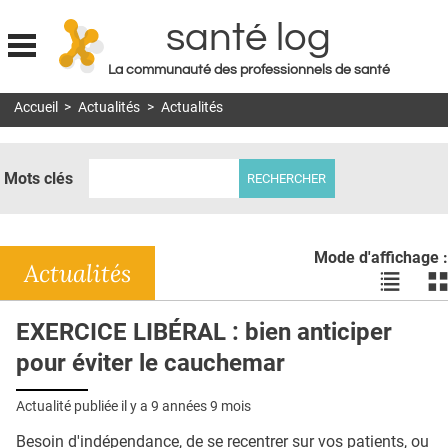
santé log
La communauté des professionnels de santé
Jump to navigation
Accueil
>
Actualités
>
Actualités
MON COMPTE
ABONNEMENT
Mots clés
S'ABONNER À LA REVUE SOIN À DOMICILE
ACTUS
Mode d'affichage :
DOSSIERS
Actualités
Voir
Vo
les
le
RÉSEAUX
actualité
ac
EXERCICE LIBÉRAL : bien anticiper
en
en
E-REVUE SAD
pour éviter le cauchemar
liste
bl
THÉMA
Actualité publiée il y a
9 années 9 mois
L'APP
Besoin d'indépendance, de se recentrer sur vos patients, ou