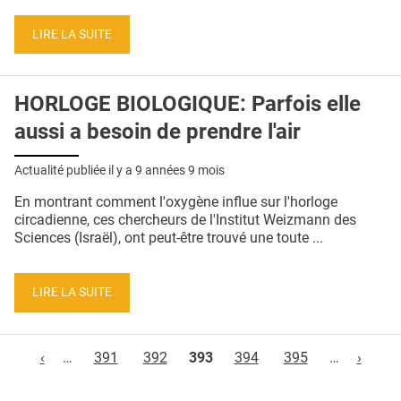
LIRE LA SUITE
HORLOGE BIOLOGIQUE: Parfois elle
aussi a besoin de prendre l'air
Actualité publiée il y a
9 années 9 mois
En montrant comment l'oxygène influe sur l'horloge
circadienne, ces chercheurs de l'Institut Weizmann des
Sciences (Israël), ont peut-être trouvé une toute ...
LIRE LA SUITE
Pages
‹
…
391
392
393
394
395
…
›