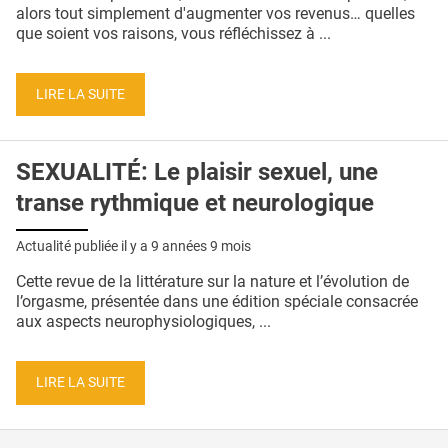
QUI SOMMES-NOUS ?
alors tout simplement d'augmenter vos revenus… quelles
que soient vos raisons, vous réfléchissez à ...
PUBLICITÉ
CONDITIONS GÉNÉRALES
LIRE LA SUITE
CONTACT
SEXUALITÉ: Le plaisir sexuel, une
CRÉDITS
transe rythmique et neurologique
Actualité publiée il y a
9 années 9 mois
Cette revue de la littérature sur la nature et l’évolution de
l’orgasme, présentée dans une édition spéciale consacrée
aux aspects neurophysiologiques, ...
LIRE LA SUITE