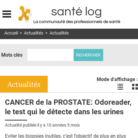
santé log
La communauté des professionnels de santé
Jump to navigation
Accueil
>
Actualités
>
Actualités
MON COMPTE
ABONNEMENT
Mots clés
S'ABONNER À LA REVUE SOIN À DOMICILE
ACTUS
Mode d'affichage :
DOSSIERS
Actualités
Voir
Vo
les
le
RÉSEAUX
actualité
ac
CANCER de la PROSTATE: Odoreader,
en
en
E-REVUE SAD
le test qui le détecte dans les urines
liste
bl
THÉMA
Actualité publiée il y a
10 années 5 mois
L'APP
Eviter les biopsies inutiles, c’est l’objectif de plus en plus