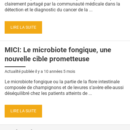
QUI SOMMES-NOUS ?
clairement partagé par la communauté médicale dans la
détection et le diagnostic du cancer de la ...
PUBLICITÉ
CONDITIONS GÉNÉRALES
LIRE LA SUITE
CONTACT
MICI: Le microbiote fongique, une
CRÉDITS
nouvelle cible prometteuse
Actualité publiée il y a
10 années 5 mois
Le microbiote fongique ou la partie de la flore intestinale
composée de champignons et de levures s’avère elle-aussi
déséquilibré chez les patients atteints de ...
LIRE LA SUITE