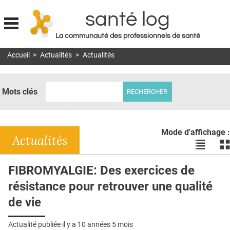
santé log
La communauté des professionnels de santé
Jump to navigation
Accueil
>
Actualités
>
Actualités
MON COMPTE
ABONNEMENT
Mots clés
S'ABONNER À LA REVUE SOIN À DOMICILE
ACTUS
Mode d'affichage :
DOSSIERS
Actualités
Voir
Vo
les
le
RÉSEAUX
actualité
ac
FIBROMYALGIE: Des exercices de
en
en
E-REVUE SAD
résistance pour retrouver une qualité
liste
bl
THÉMA
de vie
L'APP
Actualité publiée il y a
10 années 5 mois