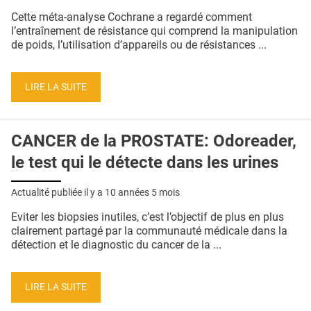
QUI SOMMES-NOUS ?
Cette méta-analyse Cochrane a regardé comment
l’entraînement de résistance qui comprend la manipulation
PUBLICITÉ
de poids, l’utilisation d’appareils ou de résistances ...
CONDITIONS GÉNÉRALES
LIRE LA SUITE
CONTACT
CRÉDITS
CANCER de la PROSTATE: Odoreader,
le test qui le détecte dans les urines
Actualité publiée il y a
10 années 5 mois
Eviter les biopsies inutiles, c’est l’objectif de plus en plus
clairement partagé par la communauté médicale dans la
détection et le diagnostic du cancer de la ...
LIRE LA SUITE