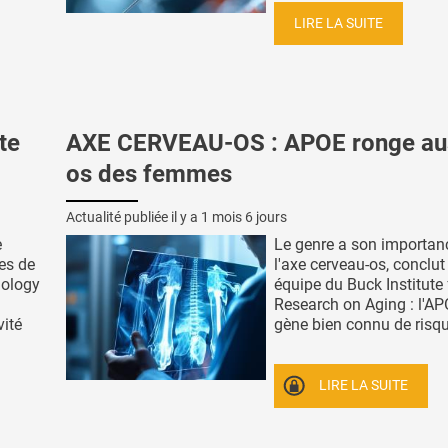
LIRE LA SUITE
te
AXE CERVEAU-OS : APOE ronge aus
os des femmes
Actualité publiée il y a
1 mois 6 jours
e
Le genre a son importan
es de
l'axe cerveau-os, conclut
nology
équipe du Buck Institute 
Research on Aging : l'AP
vité
gène bien connu de risque
LIRE LA SUITE