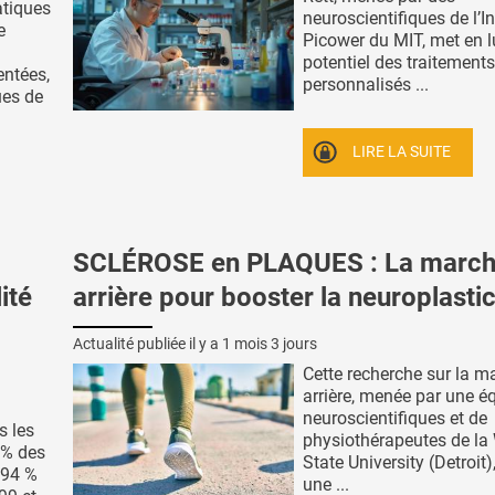
atiques
neuroscientifiques de l’In
e
Picower du MIT, met en l
potentiel des traitements
entées,
personnalisés ...
ues de
LIRE LA SUITE
SCLÉROSE en PLAQUES : La marc
ité
arrière pour booster la neuroplastic
Actualité publiée il y a
1 mois 3 jours
Cette recherche sur la m
arrière, menée par une é
neuroscientifiques et de
s les
physiothérapeutes de l
 % des
State University (Detroit
 94 %
une ...