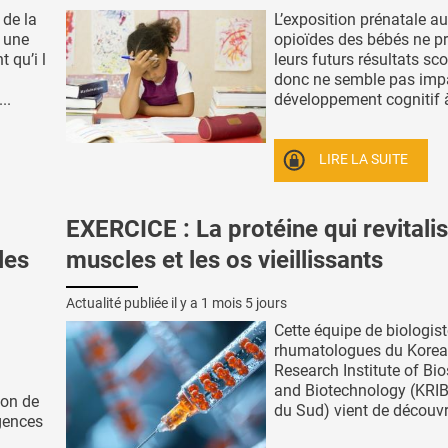
 de la
L’exposition prénatale a
 une
opioïdes des bébés ne pr
 qu’i l
leurs futurs résultats sco
donc ne semble pas impa
..
développement cognitif à 
LIRE LA SUITE
EXERCICE : La protéine qui revitalis
les
muscles et les os vieillissants
Actualité publiée il y a
1 mois 5 jours
Cette équipe de biologist
rhumatologues du Korea
Research Institute of Bi
and Biotechnology (KRIB
ion de
du Sud) vient de découvri
gences