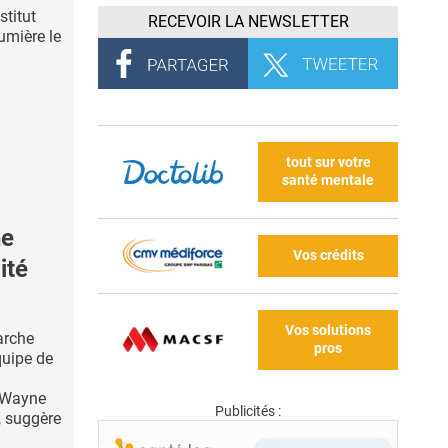
stitut
RECEVOIR LA NEWSLETTER
umière le
tout sur votre
santé mentale
he
Vos crédits
ité
Vos solutions
arche
pros
quipe de
a Wayne
Publicités :
), suggère