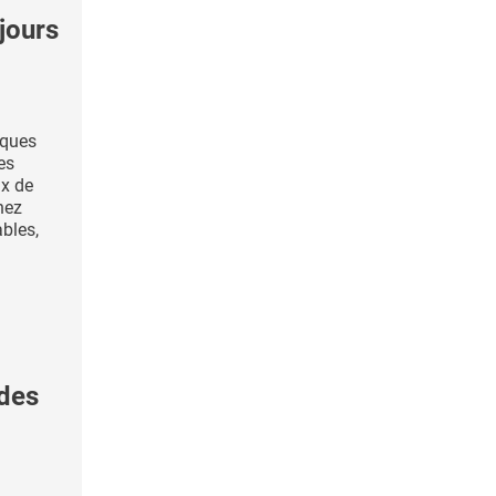
jours
iques
es
ux de
hez
ables,
 des