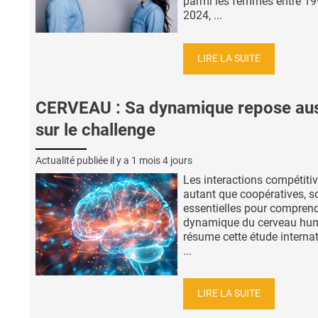
parmi les femmes entre 19
2024, ...
LIRE LA SUITE
CERVEAU : Sa dynamique repose aus
sur le challenge
Actualité publiée il y a
1 mois 4 jours
Les interactions compétitiv
autant que coopératives, s
essentielles pour comprend
dynamique du cerveau hum
résume cette étude interna
...
LIRE LA SUITE