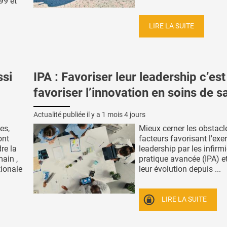
99 et
LIRE LA SUITE
si
IPA : Favoriser leur leadership c’est
favoriser l’innovation en soins de s
Actualité publiée il y a
1 mois 4 jours
es,
Mieux cerner les obstacle
ont
facteurs favorisant l'exe
re la
leadership par les infirm
ain ,
pratique avancée (IPA) e
tionale
leur évolution depuis ...
LIRE LA SUITE