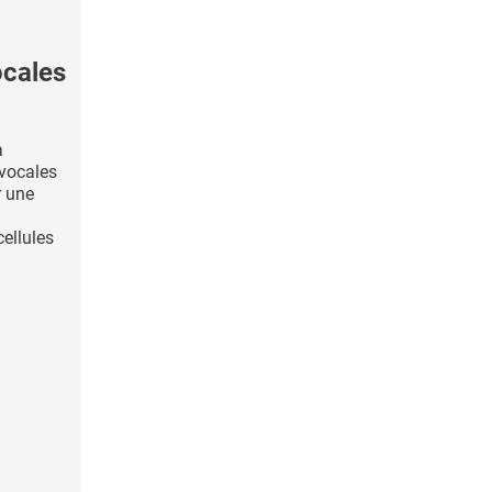
ocales
a
 vocales
r une
cellules