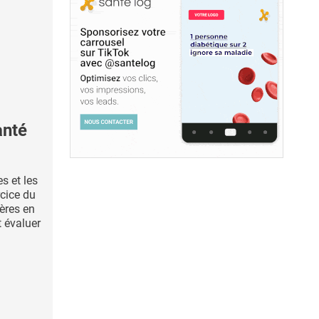
anté
s et les
rcice du
ières en
t évaluer