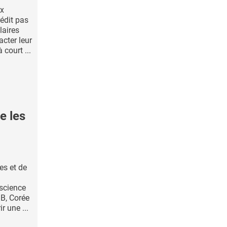
ux
édit pas
laires
cter leur
court ...
e les
es et de
oscience
B, Corée
r une ...