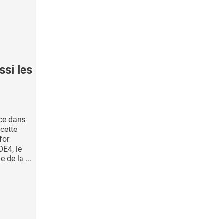
si les
ce dans
 cette
for
OE4, le
 de la ...