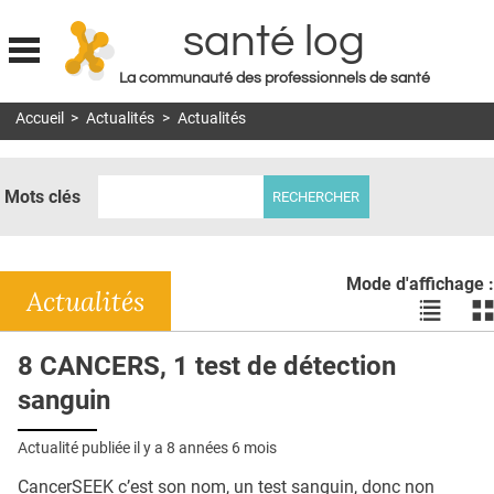
santé log
La communauté des professionnels de santé
Jump to navigation
Accueil
>
Actualités
>
Actualités
MON COMPTE
ABONNEMENT
Mots clés
S'ABONNER À LA REVUE SOIN À DOMICILE
ACTUS
Mode d'affichage :
DOSSIERS
Actualités
Voir
Vo
les
le
RÉSEAUX
actualité
ac
8 CANCERS, 1 test de détection
en
en
E-REVUE SAD
sanguin
liste
bl
THÉMA
Actualité publiée il y a
8 années 6 mois
L'APP
CancerSEEK c’est son nom, un test sanguin, donc non