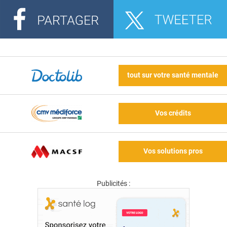
tout sur votre santé mentale
Vos crédits
Vos solutions pros
Publicités :