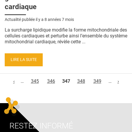
cardiaque
Actualité publiée il y a
8 années 7 mois
La surcharge lipidique modifie la forme mitochondriale des
cellules cardiaques et perturbe ainsi l’ensemble du système
mitochondrial cardiaque, révèle cette ...
LIRE LA SUITE
Pages
‹
…
345
346
347
348
349
…
›
RESTEZ INFORMÉ