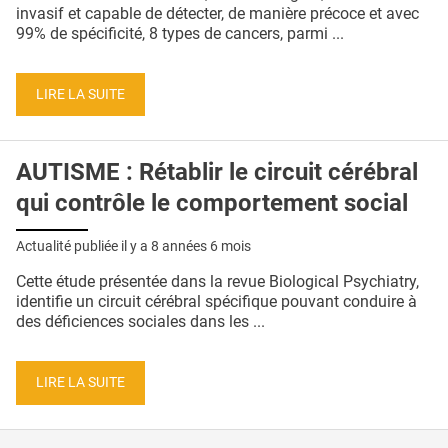
QUI SOMMES-NOUS ?
invasif et capable de détecter, de manière précoce et avec
99% de spécificité, 8 types de cancers, parmi ...
PUBLICITÉ
CONDITIONS GÉNÉRALES
LIRE LA SUITE
CONTACT
AUTISME : Rétablir le circuit cérébral
CRÉDITS
qui contrôle le comportement social
Actualité publiée il y a
8 années 6 mois
Cette étude présentée dans la revue Biological Psychiatry,
identifie un circuit cérébral spécifique pouvant conduire à
des déficiences sociales dans les ...
LIRE LA SUITE