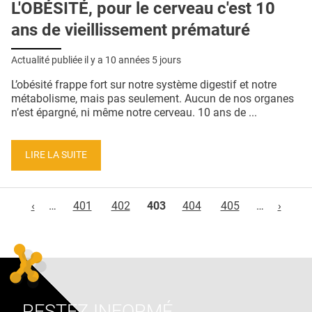
L'OBÉSITÉ, pour le cerveau c'est 10
ans de vieillissement prématuré
Actualité publiée il y a
10 années 5 jours
L’obésité frappe fort sur notre système digestif et notre
métabolisme, mais pas seulement. Aucun de nos organes
n’est épargné, ni même notre cerveau. 10 ans de ...
LIRE LA SUITE
Pages
‹
…
401
402
403
404
405
…
›
RESTEZ INFORMÉ