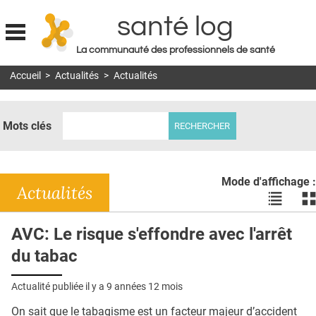
santé log
La communauté des professionnels de santé
Jump to navigation
Accueil
>
Actualités
>
Actualités
MON COMPTE
ABONNEMENT
Mots clés
S'ABONNER À LA REVUE SOIN À DOMICILE
ACTUS
Mode d'affichage :
DOSSIERS
Actualités
Voir
Vo
les
le
RÉSEAUX
actualité
ac
AVC: Le risque s'effondre avec l'arrêt
en
en
E-REVUE SAD
du tabac
liste
bl
THÉMA
Actualité publiée il y a
9 années 12 mois
L'APP
On sait que le tabagisme est un facteur majeur d’accident