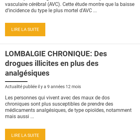
QUI SOMMES-NOUS ?
vasculaire cérébral (AVC). Cette étude montre que la baisse
d’incidence du type le plus mortel d'AVC ...
PUBLICITÉ
CONDITIONS GÉNÉRALES
LIRE LA SUITE
CONTACT
LOMBALGIE CHRONIQUE: Des
CRÉDITS
drogues illicites en plus des
analgésiques
Actualité publiée il y a
9 années 12 mois
Les personnes qui vivent avec des maux de dos
chroniques sont plus susceptibles de prendre des
médicaments analgésiques, de type opioïdes, notamment
mais aussi ...
LIRE LA SUITE