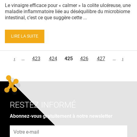
Le vinaigre efficace pour « calmer » la colite ulcéreuse, une
maladie inflammatoire liée au déséquilibre du microbiome
intestinal, c’est ce que suggère cette ...
LIRE LA SUITE
Pages
‹
…
423
424
425
426
427
…
›
RESTEZ INFORMÉ
Abonnez-vous gratuitement à notre newsletter
Adresse e-mail