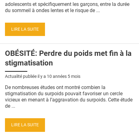
QUI SOMMES-NOUS ?
adolescents et spécifiquement les garçons, entre la durée
du sommeil à ondes lentes et le risque de ...
PUBLICITÉ
CONDITIONS GÉNÉRALES
LIRE LA SUITE
CONTACT
OBÉSITÉ: Perdre du poids met fin à la
CRÉDITS
stigmatisation
Actualité publiée il y a
10 années 5 mois
De nombreuses études ont montré combien la
stigmatisation du surpoids pouvait favoriser un cercle
vicieux en menant à l’aggravation du surpoids. Cette étude
de ...
LIRE LA SUITE