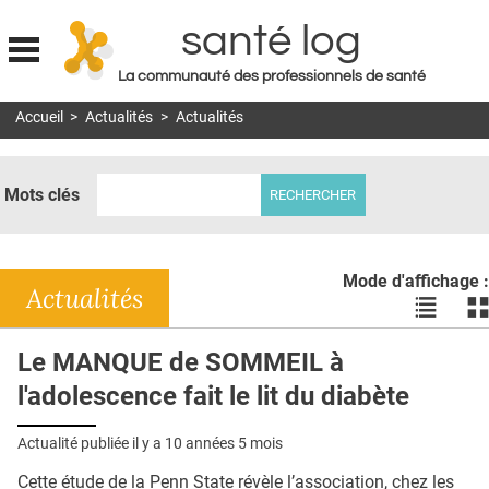
santé log
La communauté des professionnels de santé
Jump to navigation
Accueil
>
Actualités
>
Actualités
MON COMPTE
ABONNEMENT
Mots clés
S'ABONNER À LA REVUE SOIN À DOMICILE
ACTUS
Mode d'affichage :
DOSSIERS
Actualités
Voir
Vo
les
le
RÉSEAUX
actualité
ac
Le MANQUE de SOMMEIL à
en
en
E-REVUE SAD
l'adolescence fait le lit du diabète
liste
bl
THÉMA
Actualité publiée il y a
10 années 5 mois
L'APP
Cette étude de la Penn State révèle l’association, chez les