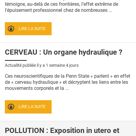
QUI SOMMES-NOUS ?
témoigne, au-delà de ces frontières, l’effet extrême de
l'épuisement professionnel chez de nombreuses ...
PUBLICITÉ
CONDITIONS GÉNÉRALES
LIRE LA SUITE
CONTACT
CERVEAU : Un organe hydraulique ?
CRÉDITS
Actualité publiée il y a
1 semaine 4 jours
Ces neuroscientifiques de la Penn State « parlent » en effet
de « cerveau hydraulique » et décryptent les liens entre les
mouvements corporels et la ...
LIRE LA SUITE
POLLUTION : Exposition in utero et