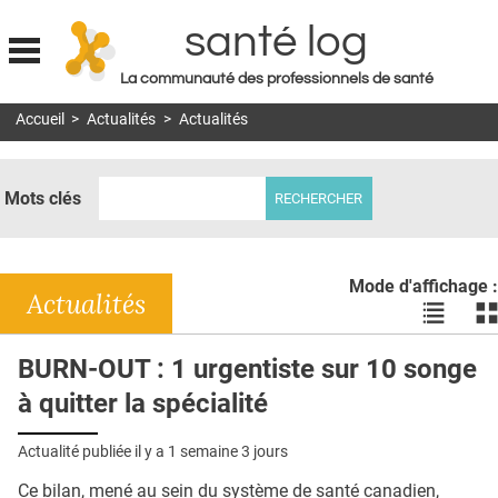
santé log
La communauté des professionnels de santé
Jump to navigation
Accueil
>
Actualités
>
Actualités
MON COMPTE
ABONNEMENT
Mots clés
S'ABONNER À LA REVUE SOIN À DOMICILE
ACTUS
Mode d'affichage :
DOSSIERS
Actualités
Voir
Vo
les
le
RÉSEAUX
actualité
ac
BURN-OUT : 1 urgentiste sur 10 songe
en
en
E-REVUE SAD
à quitter la spécialité
liste
bl
THÉMA
Actualité publiée il y a
1 semaine 3 jours
L'APP
Ce bilan, mené au sein du système de santé canadien,