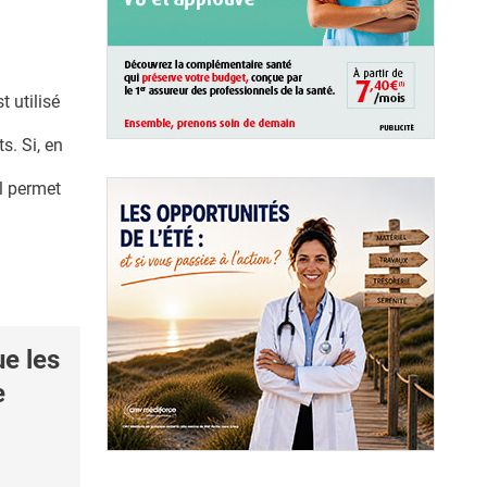
t utilisé
s. Si, en
il permet
e les
e