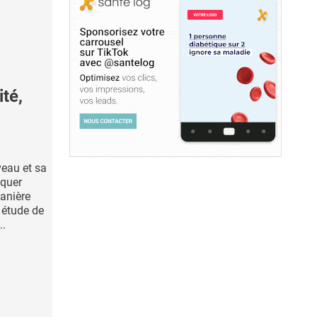
té,
veau et sa
iquer
manière
 étude de
..