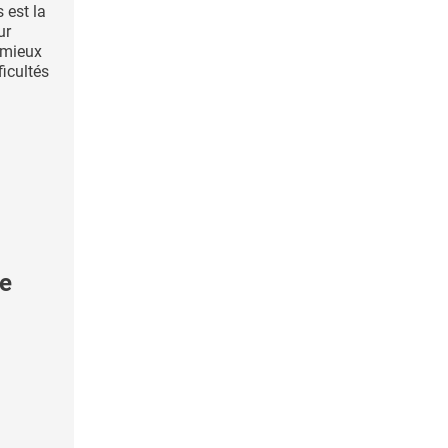
 est la
ur
r mieux
ficultés
le