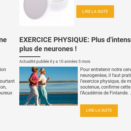
LIRE LA SUITE
une
EXERCICE PHYSIQUE: Plus d'intensi
plus de neurones !
Actualité publiée il y a
10 années 5 mois
ion
Pour entretenir notre cer
neurogenèse, il faut prat
ourtant
l’exercice physique, de 
ion,
soutenue, confirme cette
oureux
l’Académie de Finlande. .
LIRE LA SUITE