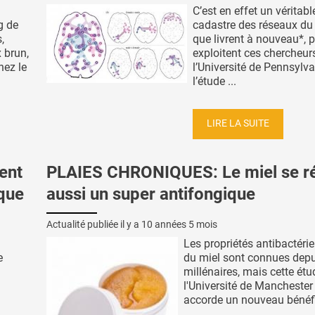
C’est en effet un véritabl
g de
cadastre des réseaux du
,
que livrent à nouveau*, 
 brun,
exploitent ces chercheur
hez le
l’Université de Pennsylva
l’étude ...
LIRE LA SUITE
ent
PLAIES CHRONIQUES: Le miel se r
que
aussi un super antifongique
Actualité publiée il y a
10 années 5 mois
Les propriétés antibactéri
e
du miel sont connues depu
millénaires, mais cette étu
l'Université de Manchester 
accorde un nouveau bénéfic