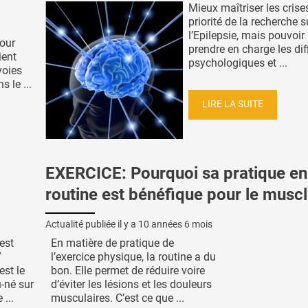
Mieux maîtriser les crises
priorité de la recherche s
l’Epilepsie, mais pouvoi
pour
prendre en charge les dif
ient
psychologiques et ...
voies
 le ...
LIRE LA SUITE
EXERCICE: Pourquoi sa pratique en
routine est bénéfique pour le musc
Actualité publiée il y a
10 années 6 mois
est
En matière de pratique de
7
l’exercice physique, la routine a du
st le
bon. Elle permet de réduire voire
-né sur
d’éviter les lésions et les douleurs
 ...
musculaires. C’est ce que ...