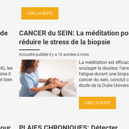
LIRE LA SUITE
 de
CANCER du SEIN: La méditation po
réduire le stress de la biopsie
Actualité publiée il y a
10 années 6 mois
La méditation est effica
A), les
soulager la douleur, l'anx
ine II
fatigue durant une biops
nt bien
cancer du sein, conclut c
étude de la Duke Universit
LIRE LA SUITE
pour
PLAIES CHRONIQUES: Détecter