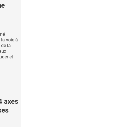
ne
mmé
 la voie à
 de la
 aux
uger et
4 axes
ses