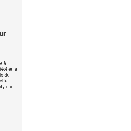
ur
ce à
iété et la
ie du
ette
y qui ...