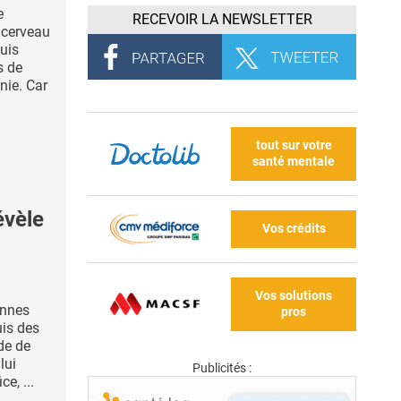
e
RECEVOIR LA NEWSLETTER
 cerveau
puis
s de
nie. Car
tout sur votre
santé mentale
évèle
Vos crédits
Vos solutions
ennes
pros
is des
de de
lui
Publicités :
e, ...