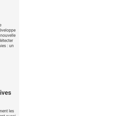
e
éveloppe
 nouvelle
étecter
ies : un
tives
ment les