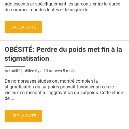
QUI SOMMES-NOUS ?
adolescents et spécifiquement les garçons, entre la durée
du sommeil à ondes lentes et le risque de ...
PUBLICITÉ
CONDITIONS GÉNÉRALES
LIRE LA SUITE
CONTACT
OBÉSITÉ: Perdre du poids met fin à la
CRÉDITS
stigmatisation
Actualité publiée il y a
10 années 5 mois
De nombreuses études ont montré combien la
stigmatisation du surpoids pouvait favoriser un cercle
vicieux en menant à l’aggravation du surpoids. Cette étude
de ...
LIRE LA SUITE