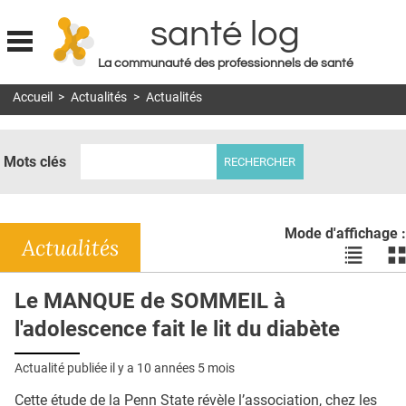
santé log
La communauté des professionnels de santé
Jump to navigation
Accueil
>
Actualités
>
Actualités
MON COMPTE
ABONNEMENT
Mots clés
S'ABONNER À LA REVUE SOIN À DOMICILE
ACTUS
Mode d'affichage :
DOSSIERS
Actualités
Voir
Vo
les
le
RÉSEAUX
actualité
ac
Le MANQUE de SOMMEIL à
en
en
E-REVUE SAD
l'adolescence fait le lit du diabète
liste
bl
THÉMA
Actualité publiée il y a
10 années 5 mois
L'APP
Cette étude de la Penn State révèle l’association, chez les