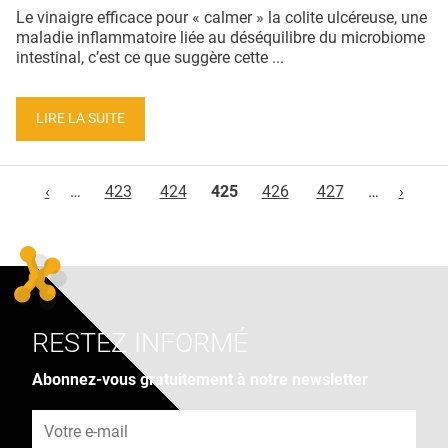
Le vinaigre efficace pour « calmer » la colite ulcéreuse, une
maladie inflammatoire liée au déséquilibre du microbiome
intestinal, c’est ce que suggère cette ...
LIRE LA SUITE
Pages
‹
…
423
424
425
426
427
…
›
RESTEZ INFORMÉ
Abonnez-vous gratuitement à notre newsletter
Adresse e-mail