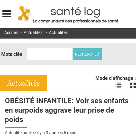
santé log
La communauté des professionnels de santé
Jump to navigation
Accueil
>
Actualités
>
Actualités
MON COMPTE
ABONNEMENT
Mots clés
S'ABONNER À LA REVUE SOIN À DOMICILE
ACTUS
Mode d'affichage :
DOSSIERS
Actualités
Voir
Vo
les
le
RÉSEAUX
actualité
ac
OBÉSITÉ INFANTILE: Voir ses enfants
en
en
E-REVUE SAD
en surpoids aggrave leur prise de
liste
bl
THÉMA
poids
L'APP
Actualité publiée il y a
9 années 6 mois