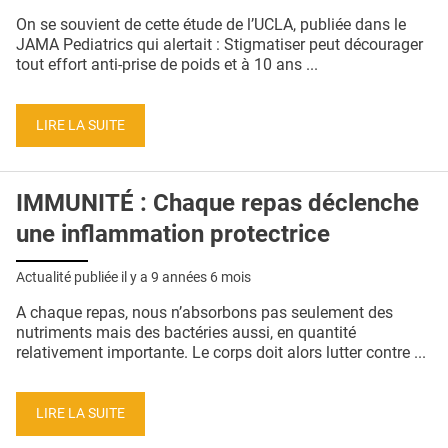
QUI SOMMES-NOUS ?
On se souvient de cette étude de l’UCLA, publiée dans le
JAMA Pediatrics qui alertait : Stigmatiser peut décourager
PUBLICITÉ
tout effort anti-prise de poids et à 10 ans ...
CONDITIONS GÉNÉRALES
LIRE LA SUITE
CONTACT
CRÉDITS
IMMUNITÉ : Chaque repas déclenche
une inflammation protectrice
Actualité publiée il y a
9 années 6 mois
A chaque repas, nous n’absorbons pas seulement des
nutriments mais des bactéries aussi, en quantité
relativement importante. Le corps doit alors lutter contre ...
LIRE LA SUITE