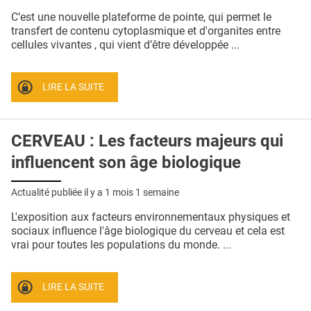
QUI SOMMES-NOUS ?
C’est une nouvelle plateforme de pointe, qui permet le
transfert de contenu cytoplasmique et d'organites entre
PUBLICITÉ
cellules vivantes , qui vient d’être développée ...
CONDITIONS GÉNÉRALES
LIRE LA SUITE
CONTACT
CRÉDITS
CERVEAU : Les facteurs majeurs qui
influencent son âge biologique
Actualité publiée il y a
1 mois 1 semaine
L'exposition aux facteurs environnementaux physiques et
sociaux influence l'âge biologique du cerveau et cela est
vrai pour toutes les populations du monde. ...
LIRE LA SUITE