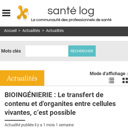
santé log
La communauté des professionnels de santé
Jump to navigation
Accueil
>
Actualités
>
Actualités
MON COMPTE
ABONNEMENT
Mots clés
S'ABONNER À LA REVUE SOIN À DOMICILE
ACTUS
Mode d'affichage :
DOSSIERS
Actualités
Voir
Vo
les
le
RÉSEAUX
actualité
ac
BIOINGÉNIERIE : Le transfert de
en
en
E-REVUE SAD
contenu et d'organites entre cellules
liste
bl
THÉMA
vivantes, c’est possible
L'APP
Actualité publiée il y a
1 mois 1 semaine