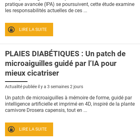
QUI SOMMES-NOUS ?
pratique avancée (IPA) se poursuivent, cette étude examine
les responsabilités actuelles de ces ...
PUBLICITÉ
CONDITIONS GÉNÉRALES
LIRE LA SUITE
CONTACT
PLAIES DIABÉTIQUES : Un patch de
CRÉDITS
microaiguilles guidé par l’IA pour
mieux cicatriser
Actualité publiée il y a
3 semaines 2 jours
Un patch de microaiguilles à mémoire de forme, guidé par
intelligence artificielle et imprimé en 4D, inspiré de la plante
carnivore Drosera capensis, tout en ...
LIRE LA SUITE