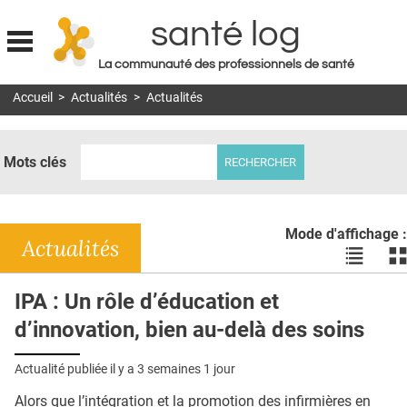
santé log
La communauté des professionnels de santé
Jump to navigation
Accueil
>
Actualités
>
Actualités
MON COMPTE
ABONNEMENT
Mots clés
S'ABONNER À LA REVUE SOIN À DOMICILE
ACTUS
Mode d'affichage :
DOSSIERS
Actualités
Voir
Vo
les
le
RÉSEAUX
actualité
ac
IPA : Un rôle d’éducation et
en
en
E-REVUE SAD
d’innovation, bien au-delà des soins
liste
bl
THÉMA
Actualité publiée il y a
3 semaines 1 jour
L'APP
Alors que l’intégration et la promotion des infirmières en