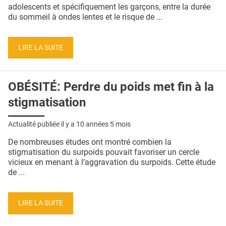
QUI SOMMES-NOUS ?
adolescents et spécifiquement les garçons, entre la durée
du sommeil à ondes lentes et le risque de ...
PUBLICITÉ
CONDITIONS GÉNÉRALES
LIRE LA SUITE
CONTACT
OBÉSITÉ: Perdre du poids met fin à la
CRÉDITS
stigmatisation
Actualité publiée il y a
10 années 5 mois
De nombreuses études ont montré combien la
stigmatisation du surpoids pouvait favoriser un cercle
vicieux en menant à l’aggravation du surpoids. Cette étude
de ...
LIRE LA SUITE