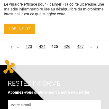
Le vinaigre efficace pour « calmer » la colite ulcéreuse, une
maladie inflammatoire liée au déséquilibre du microbiome
intestinal, c’est ce que suggère cette ...
LIRE LA SUITE
Pages
‹
…
423
424
425
426
427
…
›
RESTEZ INFORMÉ
Abonnez-vous gratuitement à notre newsletter
Adresse e-mail