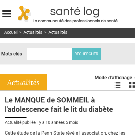
santé log
La communauté des professionnels de santé
Jump to navigation
Accueil
>
Actualités
>
Actualités
MON COMPTE
ABONNEMENT
Mots clés
S'ABONNER À LA REVUE SOIN À DOMICILE
ACTUS
Mode d'affichage :
DOSSIERS
Actualités
Voir
Vo
les
le
RÉSEAUX
actualité
ac
Le MANQUE de SOMMEIL à
en
en
E-REVUE SAD
l'adolescence fait le lit du diabète
liste
bl
THÉMA
Actualité publiée il y a
10 années 5 mois
L'APP
Cette étude de la Penn State révèle l’association, chez les