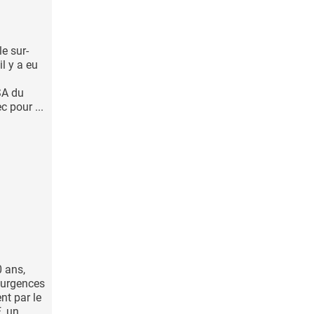
le sur-
il y a eu
SA du
c pour ...
 ans,
’urgences
nt par le
, un