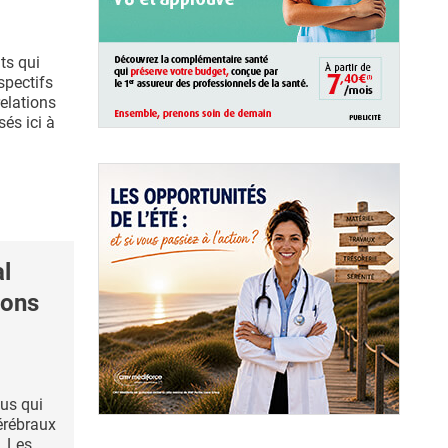
ts qui
spectifs
relations
sés ici à
l
ions
lus qui
érébraux
. Les