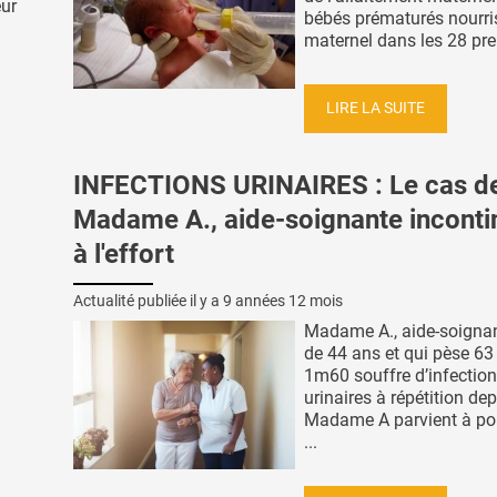
eur
bébés prématurés nourris
maternel dans les 28 prem
LIRE LA SUITE
INFECTIONS URINAIRES : Le cas d
Madame A., aide-soignante inconti
à l'effort
Actualité publiée il y a
9 années 12 mois
Madame A., aide-soignan
de 44 ans et qui pèse 63
1m60 souffre d’infectio
urinaires à répétition de
Madame A parvient à po
...