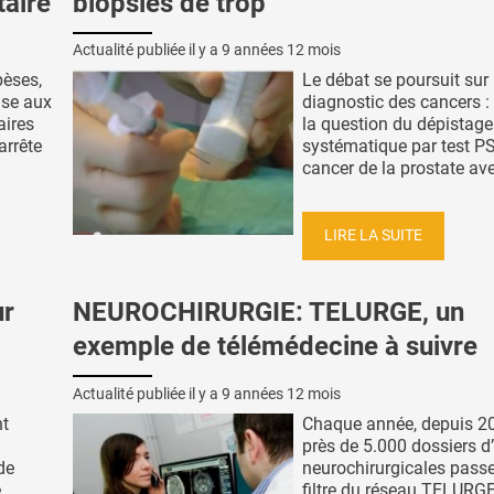
taire
biopsies de trop
Actualité publiée il y a
9 années 12 mois
bèses,
Le débat se poursuit sur 
nse aux
diagnostic des cancers : 
aires
la question du dépistage
arrête
systématique par test P
cancer de la prostate ave
LIRE LA SUITE
ur
NEUROCHIRURGIE: TELURGE, un
exemple de télémédecine à suivre
Actualité publiée il y a
9 années 12 mois
nt
Chaque année, depuis 20
près de 5.000 dossiers d
de
neurochirurgicales passe
e
filtre du réseau TELURGE