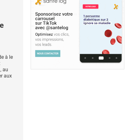
se
de à le
t
, au
er aux