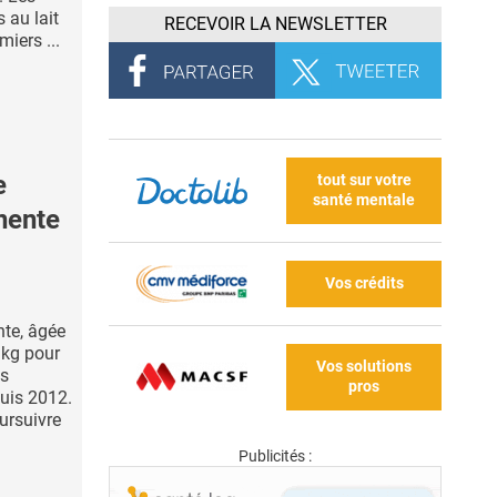
 au lait
RECEVOIR LA NEWSLETTER
iers ...
e
tout sur votre
santé mentale
nente
Vos crédits
te, âgée
 kg pour
Vos solutions
ns
pros
puis 2012.
ursuivre
Publicités :