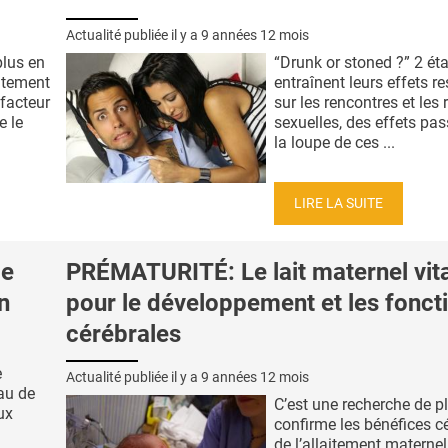
Actualité publiée il y a
9 années 12 mois
plus en
“Drunk or stoned ?” 2 éta
itement
entraînent leurs effets re
 facteur
sur les rencontres et les 
e le
sexuelles, des effets pas
la loupe de ces ...
LIRE LA SUITE
de
PRÉMATURITÉ: Le lait maternel vita
n
pour le développement et les fonct
cérébrales
e
Actualité publiée il y a
9 années 12 mois
au de
C’est une recherche de p
ux
confirme les bénéfices c
de l’allaitement maternel