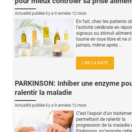
pour mieux contrôler sa prise alimen
Actualité publiée il y a
9 années 12 mois
En fait, chez les patients o
l'activité cérébrale en répo
signaux ou stimuli aliment
tourne en roue libre et ne s’
jamais, même après ...
LIRE LA SUITE
PARKINSON: Inhiber une enzyme po
ralentir la maladie
Actualité publiée il y a
9 années 12 mois
C’est l’espoir d’un traiteme
permettant de ralentir la
progression de la maladie 
Parkinson, qu’apporte cett