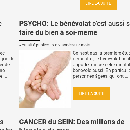
LIRE LA SUITE
e
PSYCHO: Le bénévolat c'est aussi 
faire du bien à soi-même
Actualité publiée il y a
9 années 12 mois
vec
Ce n’est pas la première étu
igne de
démontrer, le bénévolat peu
er de
apporter un bien-être mental
une
bénévole aussi. En particuli
 ...
personnes âgées, qui ont ...
LIRE LA SUITE
as
CANCER du SEIN: Des millions de