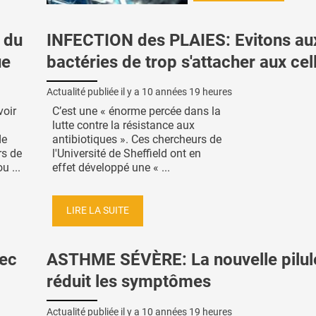
 du
INFECTION des PLAIES: Evitons au
ue
bactéries de trop s'attacher aux cel
Actualité publiée il y a
10 années 19 heures
voir
C’est une « énorme percée dans la
lutte contre la résistance aux
de
antibiotiques ». Ces chercheurs de
rs de
l'Université de Sheffield ont en
u ...
effet développé une « ...
LIRE LA SUITE
vec
ASTHME SÉVÈRE: La nouvelle pilul
réduit les symptômes
Actualité publiée il y a
10 années 19 heures