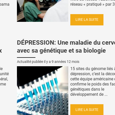
labama
réseau « pratiqué » par 30
LIRE LA SUITE
DÉPRESSION: Une maladie du cerv
x
avec sa génétique et sa biologie
Actualité publiée il y a
9 années 12 mois
de
15 sites du génome liés 
unité
dépression, c’est la déco
éral,
cette équipe américaine 
iome
confirme le poids des fa
génétiques dans le
développement de ...
LIRE LA SUITE