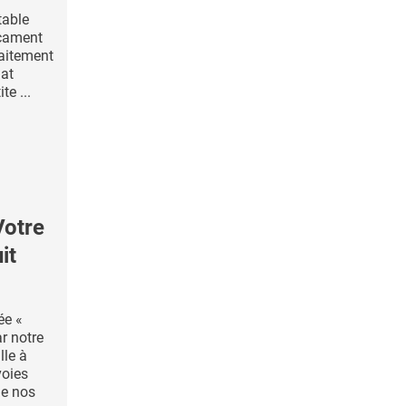
table
cament
raitement
dat
te ...
Votre
it
ée «
r notre
lle à
voies
de nos