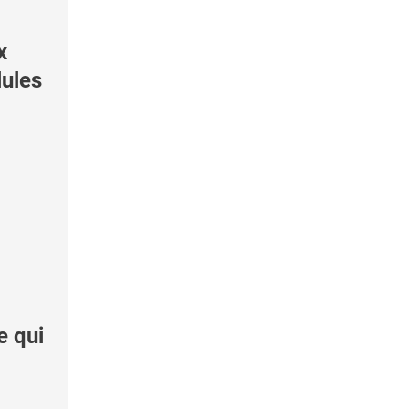
x
lules
e qui