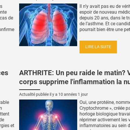
es
Il n’y avait pas eu de véri
ente
espoir de nouveau médi
 cas de
depuis 20 ans, dans le t
de l’asthme. Et ce candi
onfirme
pourrait bien être une peti
LIRE LA SUITE
ces
ARTHRITE: Un peu raide le matin? 
corps supprime l'inflammation la nu
Actualité publiée il y a
10 années 1 jour
rable
Oui, une protéine, nomm
n
Cryptochrome », créée pa
ttent
horloge biologique travai
de
réprimer activement les 
rgies et
inflammatoires au sein 