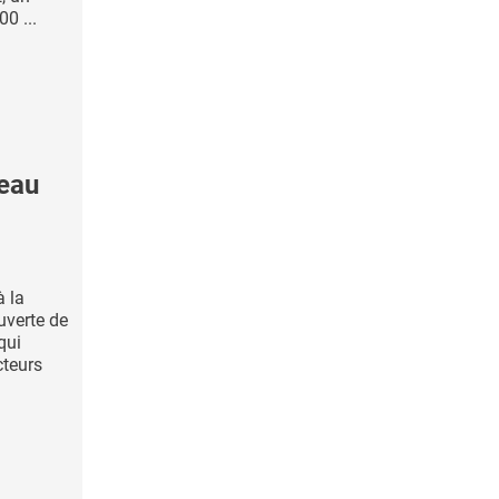
0 ...
eau
à la
uverte de
qui
cteurs