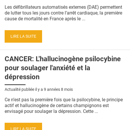
QUI SOMMES-NOUS ?
Les défibrillateurs automatisés externes (DAE) permettent
de lutter tous les jours contre l’arrêt cardiaque, la première
PUBLICITÉ
cause de mortalité en France après le ...
CONDITIONS GÉNÉRALES
LIRE LA SUITE
CONTACT
CRÉDITS
CANCER: L'hallucinogène psilocybine
pour soulager l'anxiété et la
dépression
Actualité publiée il y a
9 années 8 mois
Ce n’est pas la première fois que la psilocybine, le principe
actif et hallucinogène de certains champignons est
envisagé pour soulager la dépression. Cette ...
LIRE LA SUITE