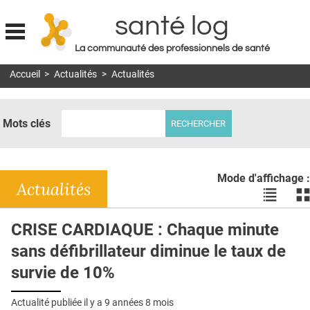
santé log
La communauté des professionnels de santé
Jump to navigation
Accueil
>
Actualités
>
Actualités
MON COMPTE
ABONNEMENT
Mots clés
S'ABONNER À LA REVUE SOIN À DOMICILE
ACTUS
Mode d'affichage :
DOSSIERS
Actualités
Voir
Vo
les
le
RÉSEAUX
actualité
ac
CRISE CARDIAQUE : Chaque minute
en
en
E-REVUE SAD
sans défibrillateur diminue le taux de
liste
bl
THÉMA
survie de 10%
L'APP
Actualité publiée il y a
9 années 8 mois