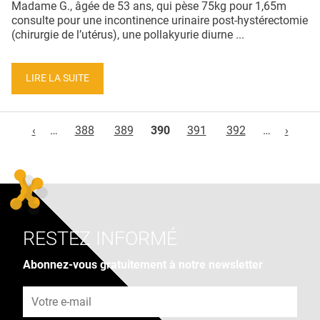
Madame G., âgée de 53 ans, qui pèse 75kg pour 1,65m
consulte pour une incontinence urinaire post-hystérectomie
(chirurgie de l’utérus), une pollakyurie diurne ...
LIRE LA SUITE
Pages
‹
…
388
389
390
391
392
…
›
RESTEZ INFORMÉ
Abonnez-vous gratuitement à notre newsletter
Adresse e-mail