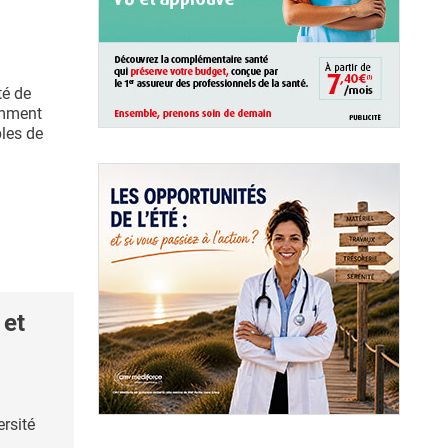
té de
omment
les de
et
ersité