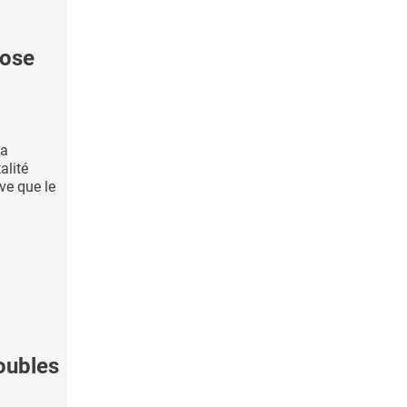
ose
la
alité
ive que le
oubles