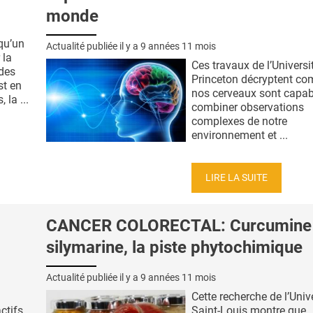
monde
qu’un
Actualité publiée il y a
9 années 11 mois
 la
Ces travaux de l’Universi
 des
Princeton décryptent c
st en
nos cerveaux sont capab
la ...
combiner observations
complexes de notre
environnement et ...
LIRE LA SUITE
CANCER COLORECTAL: Curcumine 
silymarine, la piste phytochimique
Actualité publiée il y a
9 années 11 mois
Cette recherche de l’Univ
ctifs
Saint-Louis montre que