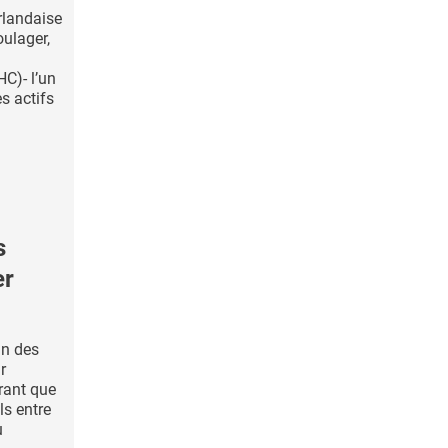
rlandaise
oulager,
C)- l’un
s actifs
s
er
un des
r
rant que
s entre
u