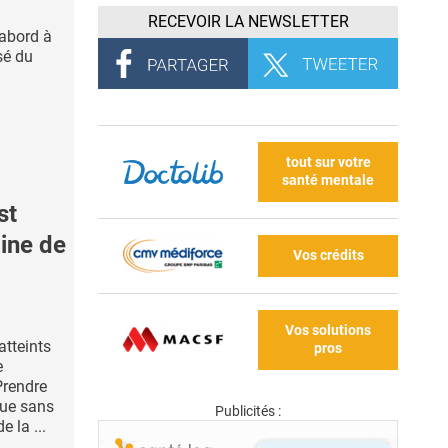
RECEVOIR LA NEWSLETTER
’abord à
sé du
tout sur votre
santé mentale
st
gine de
Vos crédits
Vos solutions
atteints
pros
e
Prendre
que sans
Publicités :
e la ...