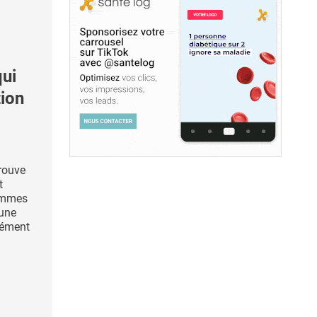
ui
tion
trouve
t
femmes
'une
isément