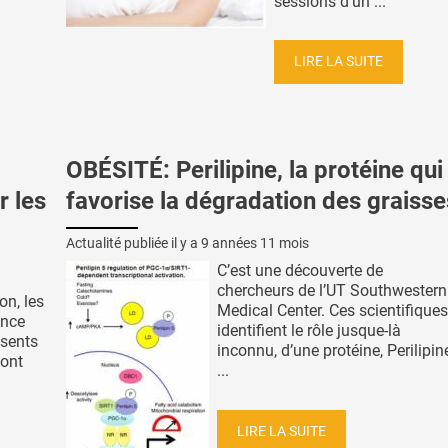
sessions d’un ...
LIRE LA SUITE
OBÉSITÉ: Perilipine, la protéine qui
r les
favorise la dégradation des graisse
Actualité publiée il y a
9 années 11 mois
C’est une découverte de
chercheurs de l’UT Southwestern
on, les
Medical Center. Ces scientifiques
ance
identifient le rôle jusque-là
ésents
inconnu, d’une protéine, Perilipin
vont
...
LIRE LA SUITE