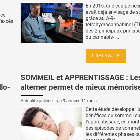
En 2015, une équipe née
,
avait déjà envisagé de s
sée
grâce au Δ-9-
l’excès
tétrahydrocannabinol (TH
des 2 principaux principe
du cannabis- ...
LIRE LA SUITE
SOMMEIL et APPRENTISSAGE : Le
lo-
alterner permet de mieux mémoris
Actualité publiée il y a
9 années 11 mois
Cette étude développe l’
bénéfices du sommeil su
à
l’apprentissage, en mont
des épisodes de sommeil
les différentes phases o