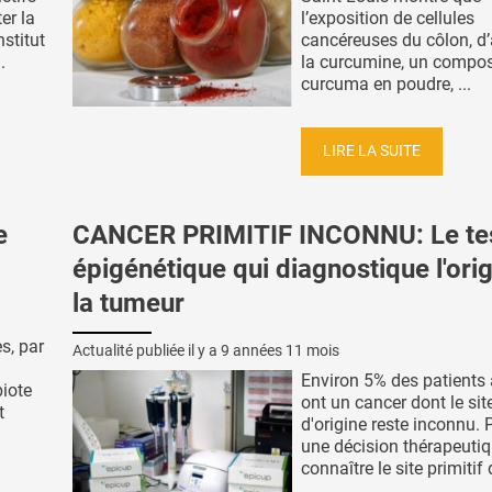
er la
l’exposition de cellules
nstitut
cancéreuses du côlon, d
.
la curcumine, un compo
curcuma en poudre, ...
LIRE LA SUITE
e
CANCER PRIMITIF INCONNU: Le te
épigénétique qui diagnostique l'ori
la tumeur
s, par
Actualité publiée il y a
9 années 11 mois
Environ 5% des patients 
iote
ont un cancer dont le sit
t
d'origine reste inconnu. 
une décision thérapeuti
connaître le site primitif d