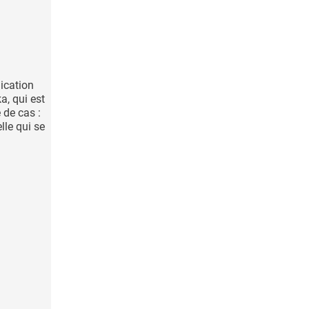
ication
ka, qui est
 de cas :
lle qui se