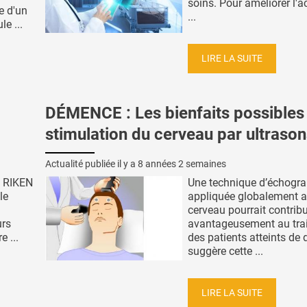
soins. Pour améliorer l'
e d'un
...
le ...
LIRE LA SUITE
DÉMENCE : Les bienfaits possibles 
stimulation du cerveau par ultraso
Actualité publiée il y a
8 années 2 semaines
e RIKEN
Une technique d’échogra
le
appliquée globalement 
cerveau pourrait contrib
urs
avantageusement au tra
 ...
des patients atteints de
suggère cette ...
LIRE LA SUITE