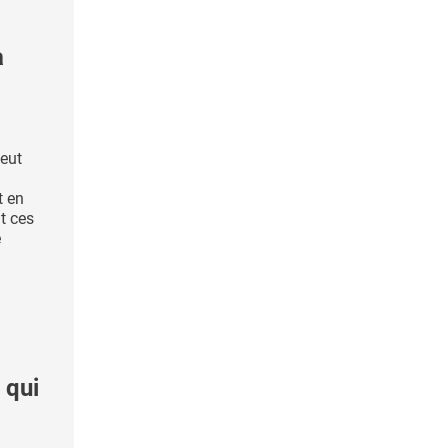
a
peut
t en
t ces
e
 qui