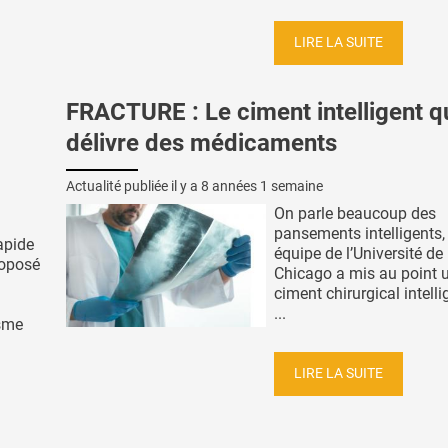
LIRE LA SUITE
FRACTURE : Le ciment intelligent q
délivre des médicaments
Actualité publiée il y a
8 années 1 semaine
On parle beaucoup des
pansements intelligents,
rapide
équipe de l’Université de l
roposé
Chicago a mis au point 
ciment chirurgical intelli
...
isme
LIRE LA SUITE