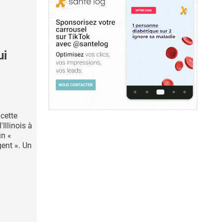
ui
 cette
'Illinois à
un «
gent ». Un