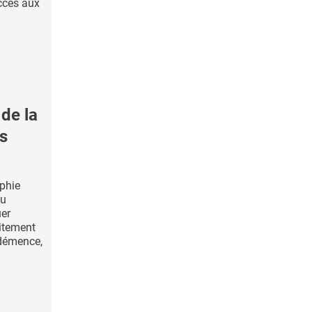
accès aux
de la
ns
phie
au
uer
itement
 démence,