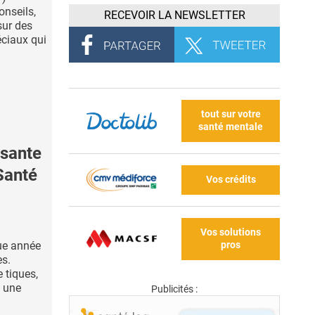
onseils,
RECEVOIR LA NEWSLETTER
sur des
éciaux qui
tout sur votre
santé mentale
ssante
Santé
Vos crédits
Vos solutions
pros
que année
es.
 tiques,
t une
Publicités :