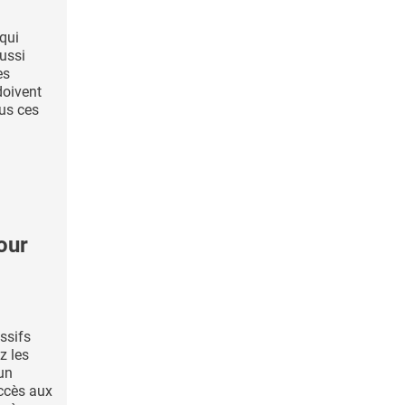
 qui
ussi
es
doivent
us ces
our
ssifs
z les
 un
accès aux