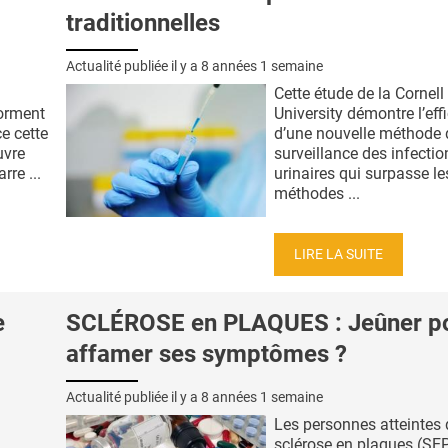
traditionnelles
Actualité publiée il y a
8 années 1 semaine
Cette étude de la Cornell
dorment
University démontre l’eff
e cette
d’une nouvelle méthode 
uvre
surveillance des infectio
rre ...
urinaires qui surpasse le
méthodes ...
LIRE LA SUITE
e
SCLÉROSE en PLAQUES : Jeûner p
affamer ses symptômes ?
Actualité publiée il y a
8 années 1 semaine
Les personnes atteintes 
sclérose en plaques (SE