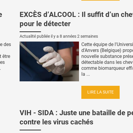
e
EXCÈS d’ALCOOL : Il suffit d’un ch
pour le détecter
Actualité publiée il y a
8 années 2 semaines
ne des
Cette équipe de l'Univers
d'Anvers (Belgique) pro
t être
nouvelle substance prése
des
détectable dans les che
.
comme biomarqueur effi
la ...
LIRE LA SUITE
VIH - SIDA : Juste une bataille de 
contre les virus cachés