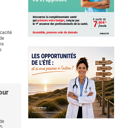
icacité
de
ns
s
our
de
P)