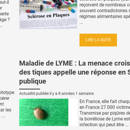
ut-il
reçoivent de nombreux c
er
souvent contradictoires 
perte
régimes alimentaires sp
’âge ?
...
..
LIRE LA SUITE
Maladie de LYME : La menace croi
des tiques appelle une réponse en 
publique
ototype
Actualité publiée il y a
8 années 1 semaine
pérer
En France, elle fait cha
nt
en France 27.000 victim
ar les
Transmise par piqûres de
...
la borréliose de Lyme es
infection qui peut être ...