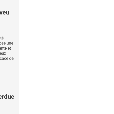
eveu
ité
pose une
nte et
veux
cace de
perdue