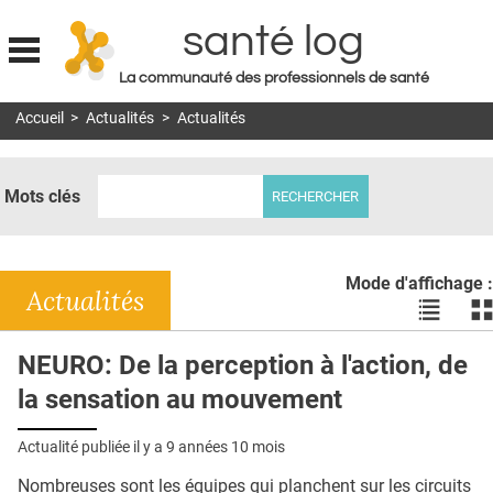
santé log
La communauté des professionnels de santé
Jump to navigation
Accueil
>
Actualités
>
Actualités
MON COMPTE
ABONNEMENT
Mots clés
S'ABONNER À LA REVUE SOIN À DOMICILE
ACTUS
Mode d'affichage :
DOSSIERS
Actualités
Voir
Vo
les
le
RÉSEAUX
actualité
ac
NEURO: De la perception à l'action, de
en
en
E-REVUE SAD
la sensation au mouvement
liste
bl
THÉMA
Actualité publiée il y a
9 années 10 mois
L'APP
Nombreuses sont les équipes qui planchent sur les circuits