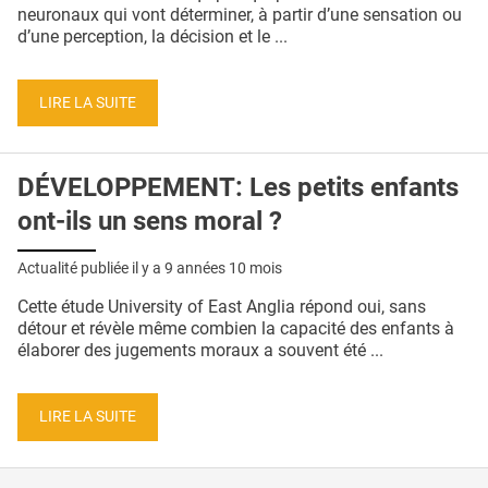
QUI SOMMES-NOUS ?
neuronaux qui vont déterminer, à partir d’une sensation ou
d’une perception, la décision et le ...
PUBLICITÉ
CONDITIONS GÉNÉRALES
LIRE LA SUITE
CONTACT
DÉVELOPPEMENT: Les petits enfants
CRÉDITS
ont-ils un sens moral ?
Actualité publiée il y a
9 années 10 mois
Cette étude University of East Anglia répond oui, sans
détour et révèle même combien la capacité des enfants à
élaborer des jugements moraux a souvent été ...
LIRE LA SUITE