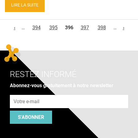
LIRE LA SUITE
Pages
‹
…
394
395
396
397
398
…
›
RESTEZ INFORMÉ
Abonnez-vous gratuitement à notre newsletter
Adresse e-mail
S'ABONNER