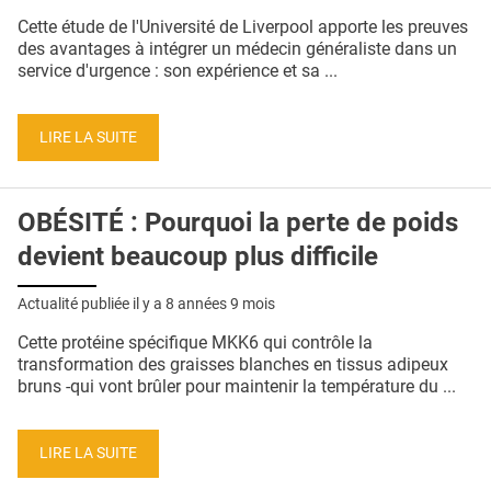
QUI SOMMES-NOUS ?
Cette étude de l'Université de Liverpool apporte les preuves
des avantages à intégrer un médecin généraliste dans un
PUBLICITÉ
service d'urgence : son expérience et sa ...
CONDITIONS GÉNÉRALES
LIRE LA SUITE
CONTACT
CRÉDITS
OBÉSITÉ : Pourquoi la perte de poids
devient beaucoup plus difficile
Actualité publiée il y a
8 années 9 mois
Cette protéine spécifique MKK6 qui contrôle la
transformation des graisses blanches en tissus adipeux
bruns -qui vont brûler pour maintenir la température du ...
LIRE LA SUITE