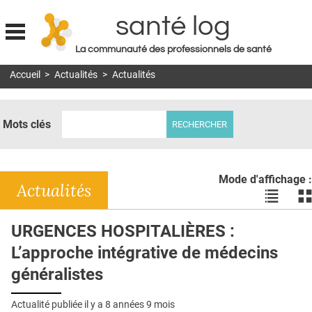
santé log
La communauté des professionnels de santé
Jump to navigation
Accueil
>
Actualités
>
Actualités
MON COMPTE
ABONNEMENT
Mots clés
S'ABONNER À LA REVUE SOIN À DOMICILE
ACTUS
Mode d'affichage :
DOSSIERS
Actualités
Voir
Vo
les
le
RÉSEAUX
actualité
ac
URGENCES HOSPITALIÈRES :
en
en
E-REVUE SAD
L’approche intégrative de médecins
liste
bl
THÉMA
généralistes
L'APP
Actualité publiée il y a
8 années 9 mois