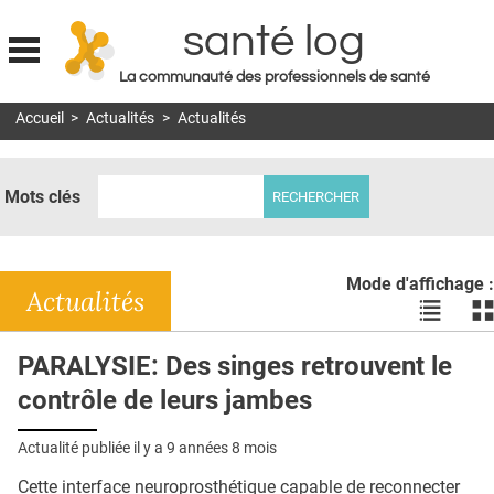
santé log
La communauté des professionnels de santé
Jump to navigation
Accueil
>
Actualités
>
Actualités
MON COMPTE
ABONNEMENT
Mots clés
S'ABONNER À LA REVUE SOIN À DOMICILE
ACTUS
Mode d'affichage :
DOSSIERS
Actualités
Voir
Vo
les
le
RÉSEAUX
actualité
ac
PARALYSIE: Des singes retrouvent le
en
en
E-REVUE SAD
contrôle de leurs jambes
liste
bl
THÉMA
Actualité publiée il y a
9 années 8 mois
L'APP
Cette interface neuroprosthétique capable de reconnecter