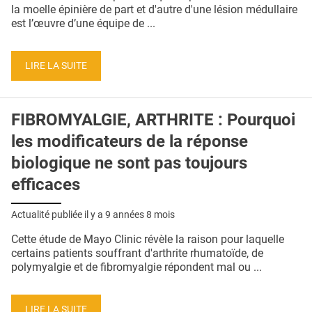
QUI SOMMES-NOUS ?
la moelle épinière de part et d'autre d'une lésion médullaire
est l’œuvre d’une équipe de ...
PUBLICITÉ
CONDITIONS GÉNÉRALES
LIRE LA SUITE
CONTACT
FIBROMYALGIE, ARTHRITE : Pourquoi
CRÉDITS
les modificateurs de la réponse
biologique ne sont pas toujours
efficaces
Actualité publiée il y a
9 années 8 mois
Cette étude de Mayo Clinic révèle la raison pour laquelle
certains patients souffrant d'arthrite rhumatoïde, de
polymyalgie et de fibromyalgie répondent mal ou ...
LIRE LA SUITE