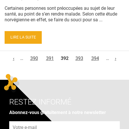
Certaines personnes sont préoccupées au sujet de leur
santé, au point de s’en rendre malade. Selon cette étude
norvégienne en effet, se faire du souci pour sa ...
LIRE LA SUITE
Pages
‹
…
390
391
392
393
394
…
›
RESTEZ INFORMÉ
Abonnez-vous gratuitement à notre newsletter
Adresse e-mail