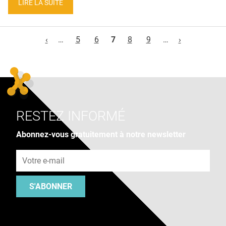
LIRE LA SUITE
Pages
‹
…
5
6
7
8
9
…
›
RESTEZ INFORMÉ
Abonnez-vous gratuitement à notre newsletter
Adresse e-mail
S'ABONNER