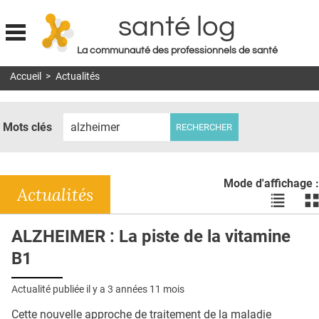
santé log
La communauté des professionnels de santé
Jump to navigation
Accueil
>
Actualités
MON COMPTE
ABONNEMENT
Mots clés
S'ABONNER À LA REVUE SOIN À DOMICILE
ACTUS
Mode d'affichage :
DOSSIERS
Actualités
Voir
Vo
les
le
RÉSEAUX
actualité
ac
ALZHEIMER : La piste de la vitamine
en
en
E-REVUE SAD
B1
liste
bl
THÉMA
Actualité publiée il y a
3 années 11 mois
L'APP
Cette nouvelle approche de traitement de la maladie