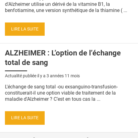
QUI SOMMES-NOUS ?
d'Alzheimer utilise un dérivé de la vitamine B1, la
benfotiamine, une version synthétique de la thiamine ( ...
PUBLICITÉ
CONDITIONS GÉNÉRALES
LIRE LA SUITE
CONTACT
ALZHEIMER : L’option de l’échange
CRÉDITS
total de sang
Actualité publiée il y a
3 années 11 mois
L'échange de sang total -ou exsanguino-transfusion-
constituerait-il une option viable de traitement de la
maladie d'Alzheimer ? C’est en tous cas la ...
LIRE LA SUITE