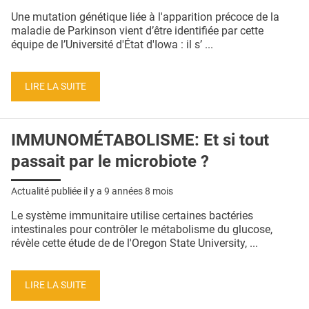
QUI SOMMES-NOUS ?
Une mutation génétique liée à l'apparition précoce de la
maladie de Parkinson vient d’être identifiée par cette
PUBLICITÉ
équipe de l’Université d'État d'Iowa : il s’ ...
CONDITIONS GÉNÉRALES
LIRE LA SUITE
CONTACT
CRÉDITS
IMMUNOMÉTABOLISME: Et si tout
passait par le microbiote ?
Actualité publiée il y a
9 années 8 mois
Le système immunitaire utilise certaines bactéries
intestinales pour contrôler le métabolisme du glucose,
révèle cette étude de de l'Oregon State University, ...
LIRE LA SUITE