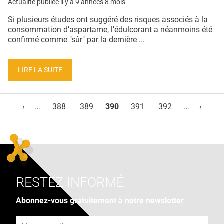
Actualité publiée il y a
9 années 8 mois
Si plusieurs études ont suggéré des risques associés à la
consommation d’aspartame, l’édulcorant a néanmoins été
confirmé comme "sûr" par la dernière ...
LIRE LA SUITE
Pages
‹
…
388
389
390
391
392
…
›
RESTEZ INFORMÉ
Abonnez-vous gratuitement à notre newsletter
Adresse e-mail