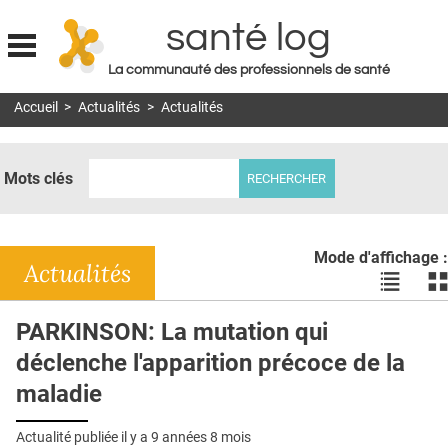
santé log
La communauté des professionnels de santé
Jump to navigation
Accueil
>
Actualités
>
Actualités
MON COMPTE
ABONNEMENT
Mots clés
S'ABONNER À LA REVUE SOIN À DOMICILE
ACTUS
Mode d'affichage :
DOSSIERS
Actualités
Voir
Vo
les
le
RÉSEAUX
actualité
ac
PARKINSON: La mutation qui
en
en
E-REVUE SAD
déclenche l'apparition précoce de la
liste
bl
THÉMA
maladie
L'APP
Actualité publiée il y a
9 années 8 mois