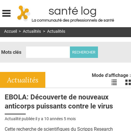
santé log
La communauté des professionnels de santé
Jump to navigation
Accueil
>
Actualités
>
Actualités
MON COMPTE
ABONNEMENT
Mots clés
S'ABONNER À LA REVUE SOIN À DOMICILE
ACTUS
Mode d'affichage :
DOSSIERS
Actualités
Voir
Vo
les
le
RÉSEAUX
actualité
ac
EBOLA: Découverte de nouveaux
en
en
E-REVUE SAD
anticorps puissants contre le virus
liste
bl
THÉMA
Actualité publiée il y a
10 années 5 mois
L'APP
Cette recherche de scientifiques du Scripps Research