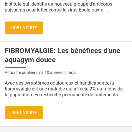
QUI SOMMES-NOUS ?
Institute qui identifie un nouveau groupe d'anticorps
puissants pour lutter contre le virus Ebola ouvre ...
PUBLICITÉ
CONDITIONS GÉNÉRALES
LIRE LA SUITE
CONTACT
FIBROMYALGIE: Les bénéfices d'une
CRÉDITS
aquagym douce
Actualité publiée il y a
10 années 5 mois
Avec des symptômes douloureux et handicapants, la
fibromyalgie est une maladie qui affecte 2% au moins de
la population. En recherche permanente de traitements ...
LIRE LA SUITE