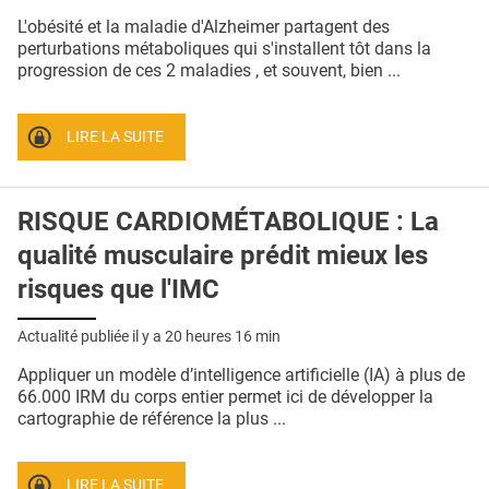
QUI SOMMES-NOUS ?
L'obésité et la maladie d'Alzheimer partagent des
perturbations métaboliques qui s'installent tôt dans la
PUBLICITÉ
progression de ces 2 maladies , et souvent, bien ...
CONDITIONS GÉNÉRALES
LIRE LA SUITE
CONTACT
CRÉDITS
RISQUE CARDIOMÉTABOLIQUE : La
qualité musculaire prédit mieux les
risques que l'IMC
Actualité publiée il y a
20 heures 16 min
Appliquer un modèle d’intelligence artificielle (IA) à plus de
66.000 IRM du corps entier permet ici de développer la
cartographie de référence la plus ...
LIRE LA SUITE