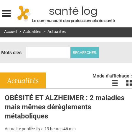
santé log
La communauté des professionnels de santé
Jump to navigation
Accueil
>
Actualités
>
Actualités
MON COMPTE
ABONNEMENT
Mots clés
S'ABONNER À LA REVUE SOIN À DOMICILE
ACTUS
Mode d'affichage :
DOSSIERS
Actualités
Voir
Vo
les
le
RÉSEAUX
actualité
ac
OBÉSITÉ ET ALZHEIMER : 2 maladies
en
en
E-REVUE SAD
mais mêmes dérèglements
liste
bl
THÉMA
métaboliques
L'APP
Actualité publiée il y a
19 heures 46 min