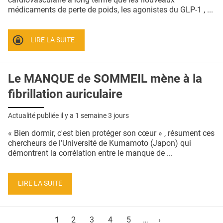
médicaments de perte de poids, les agonistes du GLP-1 , ...
LIRE LA SUITE
Le MANQUE de SOMMEIL mène à la
fibrillation auriculaire
Actualité publiée il y a
1 semaine 3 jours
« Bien dormir, c'est bien protéger son cœur » , résument ces
chercheurs de l’Université de Kumamoto (Japon) qui
démontrent la corrélation entre le manque de ...
LIRE LA SUITE
Pages
1
2
3
4
5
…
›