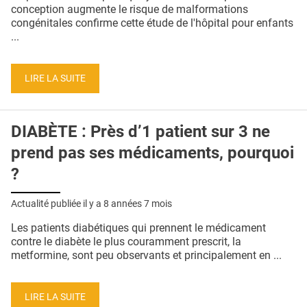
QUI SOMMES-NOUS ?
conception augmente le risque de malformations
congénitales confirme cette étude de l'hôpital pour enfants
PUBLICITÉ
...
CONDITIONS GÉNÉRALES
LIRE LA SUITE
CONTACT
CRÉDITS
DIABÈTE : Près d’1 patient sur 3 ne
prend pas ses médicaments, pourquoi
?
Actualité publiée il y a
8 années 7 mois
Les patients diabétiques qui prennent le médicament
contre le diabète le plus couramment prescrit, la
metformine, sont peu observants et principalement en ...
LIRE LA SUITE