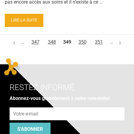
pas encore accès aux soins et il n’existe à ce ...
LIRE LA SUITE
Pages
‹
…
347
348
349
350
351
…
›
RESTEZ INFORMÉ
Abonnez-vous gratuitement à notre newsletter
Adresse e-mail
S'ABONNER