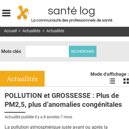
santé log
La communauté des professionnels de santé
Jump to navigation
Accueil
>
Actualités
>
Actualités
MON COMPTE
ABONNEMENT
Mots clés
S'ABONNER À LA REVUE SOIN À DOMICILE
ACTUS
Mode d'affichage :
DOSSIERS
Actualités
Voir
Vo
les
le
RÉSEAUX
actualité
ac
POLLUTION et GROSSESSE : Plus de
en
en
E-REVUE SAD
PM2,5, plus d’anomalies congénitales
liste
bl
THÉMA
Actualité publiée il y a
8 années 7 mois
L'APP
La pollution atmosphérique juste avant ou après la