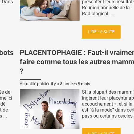
x. Dans
présentent leurs résultats
Réunion annuelle de la
Radiological ...
LIRE LA SUITE
bots
PLACENTOPHAGIE : Faut-il vraime
faire comme tous les autres mamm
?
Actualité publiée il y a
8 années 8 mois
ée de
Si la plupart des mammi
me ici
ingèrent leur placenta apr
ndé
accouchement », et si la
t de
est “à la mode” dans cer
 ...
pays ou certains cercles, e