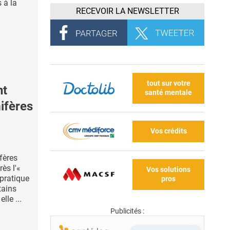
 à la
RECEVOIR LA NEWSLETTER
tout sur votre
nt
santé mentale
ifères
Vos crédits
fères
ès l'«
Vos solutions
 pratique
pros
tains
lle ...
Publicités :