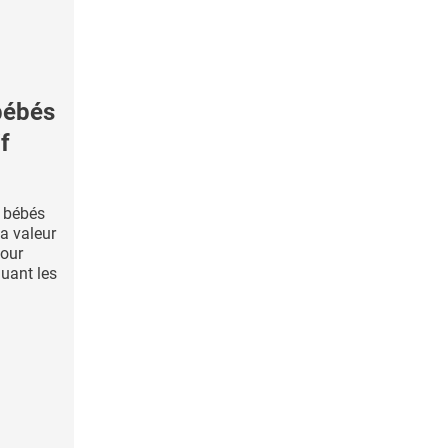
bébés
f
s bébés
la valeur
pour
luant les