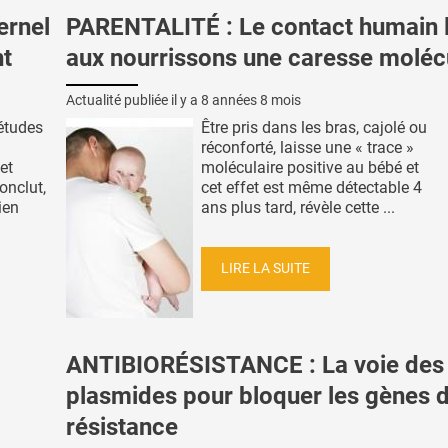
ernel
PARENTALITÉ : Le contact humain 
nt
aux nourrissons une caresse moléc
Actualité publiée il y a
8 années 8 mois
études
Être pris dans les bras, cajolé ou
réconforté, laisse une « trace »
et
moléculaire positive au bébé et
onclut,
cet effet est même détectable 4
ien
ans plus tard, révèle cette ...
LIRE LA SUITE
ANTIBIORÉSISTANCE : La voie des
plasmides pour bloquer les gènes 
résistance