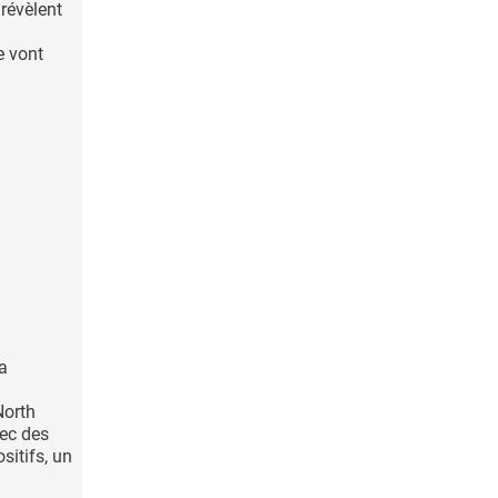
révèlent
e vont
la
North
ec des
sitifs, un