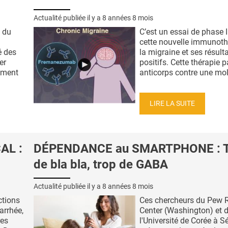
Actualité publiée il y a
8 années 8 mois
 du
C’est un essai de phase II
cette nouvelle immunoth
é des
la migraine et ses résult
er
positifs. Cette thérapie p
sément
anticorps contre une molé
LIRE LA SUITE
AL :
DÉPENDANCE au SMARTPHONE : 
de bla bla, trop de GABA
Actualité publiée il y a
8 années 8 mois
ctions
Ces chercheurs du Pew 
iarrhée,
Center (Washington) et 
res
l'Université de Corée à S