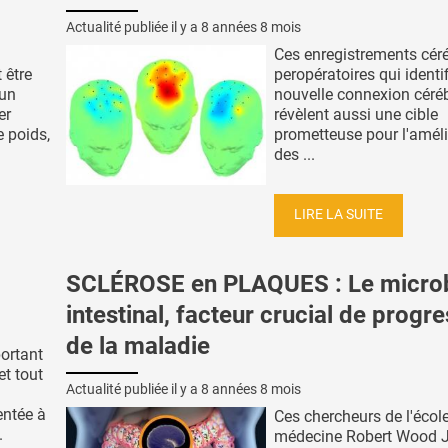
Actualité publiée il y a
8 années 8 mois
Ces enregistrements cér
 être
peropératoires qui identi
’un
nouvelle connexion céré
er
révèlent aussi une cible
e poids,
prometteuse pour l'améli
des ...
LIRE LA SUITE
SCLÉROSE en PLAQUES : Le micro
intestinal, facteur crucial de progr
de la maladie
ortant
et tout
Actualité publiée il y a
8 années 8 mois
entée à
Ces chercheurs de l'écol
.
médecine Robert Wood 