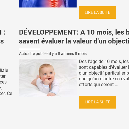
LIRE LA SUITE
 :
DÉVELOPPEMENT: A 10 mois, les 
ns
savent évaluer la valeur d'un objecti
Actualité publiée il y a
8 années 8 mois
Dès l’âge de 10 mois, le
sont capables d’évaluer 
iale
d’un objectif particulier 
ter
quelqu’un d’autre en éva
nces
efforts qui seront ...
,
er. Ce
LIRE LA SUITE