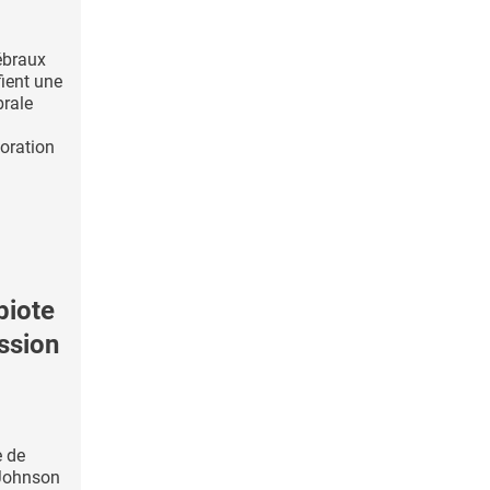
ébraux
fient une
brale
oration
biote
ession
e de
Johnson