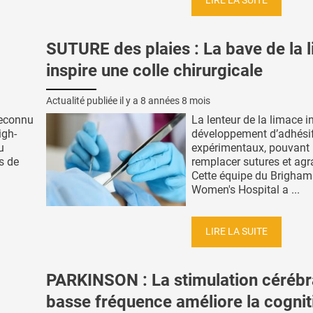
LIRE LA SUITE
SUTURE des plaies : La bave de la 
inspire une colle chirurgicale
Actualité publiée il y a
8 années 8 mois
reconnu
La lenteur de la limace in
igh-
développement d’adhési
u
expérimentaux, pouvant
s de
remplacer sutures et agr
Cette équipe du Brigham
Women's Hospital a ...
LIRE LA SUITE
PARKINSON : La stimulation cérébr
basse fréquence améliore la cognit