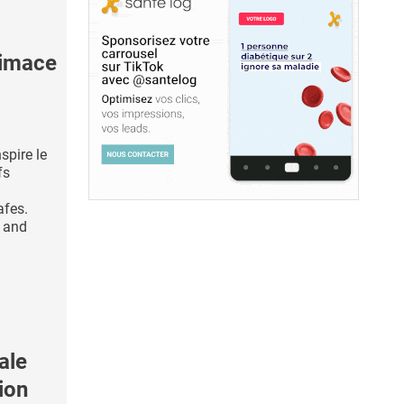
limace
spire le
fs
afes.
 and
ale
ion