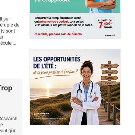
I sur
érapie de
ats sont
ar
cule ...
Trop
Research
de
éoul qui