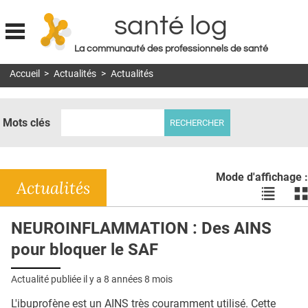
santé log
La communauté des professionnels de santé
Jump to navigation
Accueil
>
Actualités
>
Actualités
MON COMPTE
ABONNEMENT
Mots clés
S'ABONNER À LA REVUE SOIN À DOMICILE
ACTUS
Mode d'affichage :
DOSSIERS
Actualités
Voir
Vo
les
le
RÉSEAUX
actualité
ac
NEUROINFLAMMATION : Des AINS
en
en
E-REVUE SAD
pour bloquer le SAF
liste
bl
THÉMA
Actualité publiée il y a
8 années 8 mois
L'APP
L'ibuprofène est un AINS très couramment utilisé. Cette