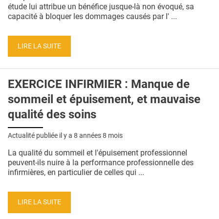
QUI SOMMES-NOUS ?
étude lui attribue un bénéfice jusque-là non évoqué, sa
capacité à bloquer les dommages causés par l' ...
PUBLICITÉ
CONDITIONS GÉNÉRALES
LIRE LA SUITE
CONTACT
EXERCICE INFIRMIER : Manque de
CRÉDITS
sommeil et épuisement, et mauvaise
qualité des soins
Actualité publiée il y a
8 années 8 mois
La qualité du sommeil et l'épuisement professionnel
peuvent-ils nuire à la performance professionnelle des
infirmières, en particulier de celles qui ...
LIRE LA SUITE