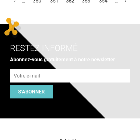
‹
…
350
351
352
353
354
…
›
RESTEZ INFORMÉ
Abonnez-vous gratuitement à notre newsletter
Adresse e-mail
S'ABONNER