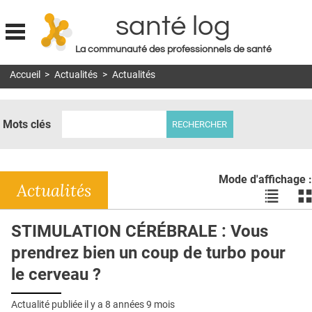
santé log
La communauté des professionnels de santé
Jump to navigation
Accueil
>
Actualités
>
Actualités
MON COMPTE
ABONNEMENT
Mots clés
S'ABONNER À LA REVUE SOIN À DOMICILE
ACTUS
Mode d'affichage :
DOSSIERS
Actualités
Voir
Vo
les
le
RÉSEAUX
actualité
ac
STIMULATION CÉRÉBRALE : Vous
en
en
E-REVUE SAD
prendrez bien un coup de turbo pour
liste
bl
THÉMA
le cerveau ?
L'APP
Actualité publiée il y a
8 années 9 mois