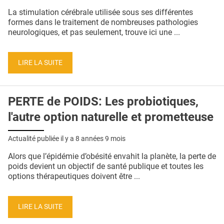
QUI SOMMES-NOUS ?
La stimulation cérébrale utilisée sous ses différentes
formes dans le traitement de nombreuses pathologies
PUBLICITÉ
neurologiques, et pas seulement, trouve ici une ...
CONDITIONS GÉNÉRALES
LIRE LA SUITE
CONTACT
CRÉDITS
PERTE de POIDS: Les probiotiques,
l'autre option naturelle et prometteuse
Actualité publiée il y a
8 années 9 mois
Alors que l’épidémie d’obésité envahit la planète, la perte de
poids devient un objectif de santé publique et toutes les
options thérapeutiques doivent être ...
LIRE LA SUITE