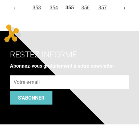
Pages
‹
…
353
354
355
356
357
…
›
RESTEZ INFORMÉ
Abonnez-vous gratuitement à notre newsletter
Adresse e-mail
S'ABONNER