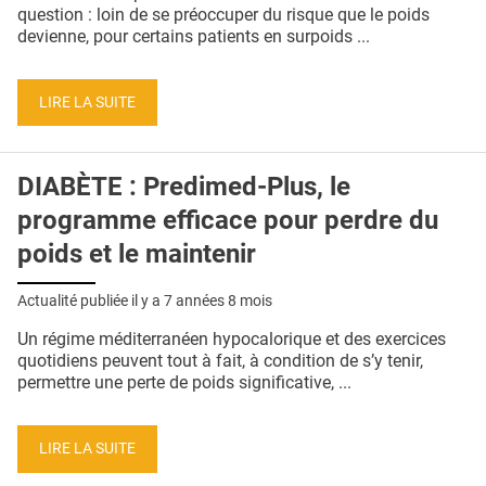
QUI SOMMES-NOUS ?
question : loin de se préoccuper du risque que le poids
devienne, pour certains patients en surpoids ...
PUBLICITÉ
CONDITIONS GÉNÉRALES
LIRE LA SUITE
CONTACT
DIABÈTE : Predimed-Plus, le
CRÉDITS
programme efficace pour perdre du
poids et le maintenir
Actualité publiée il y a
7 années 8 mois
Un régime méditerranéen hypocalorique et des exercices
quotidiens peuvent tout à fait, à condition de s’y tenir,
permettre une perte de poids significative, ...
LIRE LA SUITE