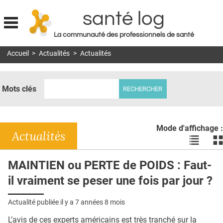
santé log
La communauté des professionnels de santé
Jump to navigation
Accueil
>
Actualités
>
Actualités
MON COMPTE
ABONNEMENT
Mots clés
S'ABONNER À LA REVUE SOIN À DOMICILE
ACTUS
Mode d'affichage :
DOSSIERS
Actualités
Voir
Vo
les
le
RÉSEAUX
actualité
ac
MAINTIEN ou PERTE de POIDS : Faut-
en
en
E-REVUE SAD
il vraiment se peser une fois par jour ?
liste
bl
THÉMA
Actualité publiée il y a
7 années 8 mois
L'APP
L’avis de ces experts américains est très tranché sur la