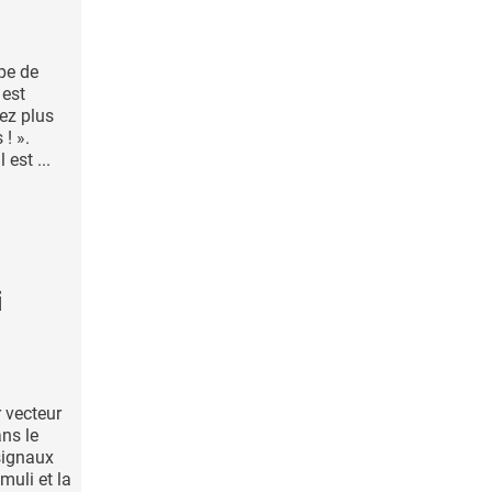
pe de
 est
ez plus
 ! ».
est ...
i
 vecteur
ans le
 signaux
uli et la