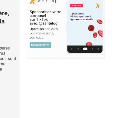
re,
la
ssures
 mal
oot- sont
sme
de
s