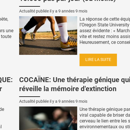
Actualité publiée il y a
9 années 9 mois
bète,
La réponse de cette équi
l’Oregon State University
urs une
assez évidente : « March
 toute
vite et restez moins assis
Heureusement, ce conseil 
LIRE LA SUITE
QUE:
COCAÏNE: Une thérapie génique qu
r
réveille la mémoire d'extinction
Actualité publiée il y a
9 années 9 mois
de
Une thérapie génique par
viral capable de briser d
cerveau le lien entre les
l
environnementaux ou stim