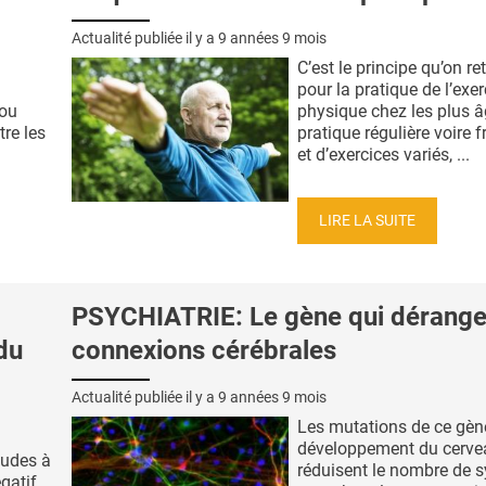
Actualité publiée il y a
9 années 9 mois
C’est le principe qu’on re
pour la pratique de l’exer
 ou
physique chez les plus â
re les
pratique régulière voire 
et d’exercices variés, ...
LIRE LA SUITE
PSYCHIATRIE: Le gène qui dérange
du
connexions cérébrales
Actualité publiée il y a
9 années 9 mois
Les mutations de ce gène
développement du cerve
tudes à
réduisent le nombre de 
gatif