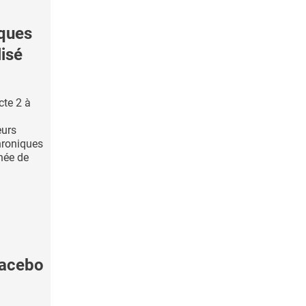
ques
isé
cte 2 à
eurs
hroniques
née de
lacebo