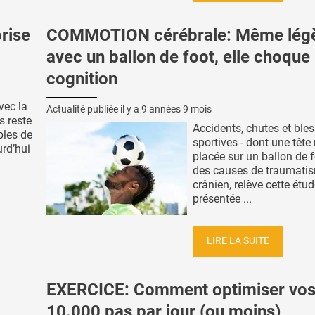
rise
COMMOTION cérébrale: Même légè
avec un ballon de foot, elle choque 
cognition
vec la
Actualité publiée il y a
9 années 9 mois
 reste
Accidents, chutes et ble
bles de
sportives - dont une tête
rd’hui
placée sur un ballon de f
des causes de traumati
crânien, relève cette étu
présentée ...
LIRE LA SUITE
EXERCICE: Comment optimiser vo
10.000 pas par jour (ou moins)