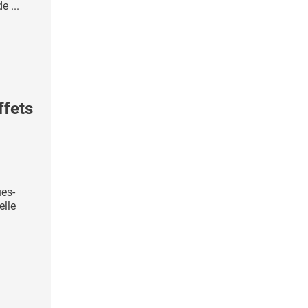
e ...
ffets
es-
elle