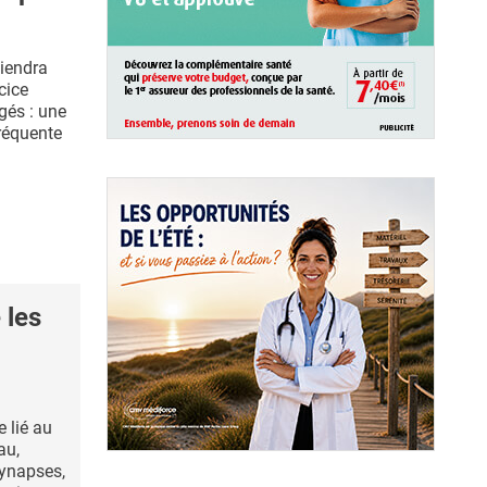
tiendra
cice
gés : une
fréquente
 les
 lié au
au,
synapses,