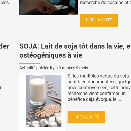
uées.
recherche de cocaïne et d
LIRE LA SUITE
der
SOJA: Lait de soja tôt dans la vie, e
ostéogéniques à vie
Actualité publiée il y a
9 années 9 mois
Si les multiples vertus du soja
à
sont bien documentées, quelqu
on
unes controversées, cette nouv
s
recherche vient confirmer un
n
bénéfice déjà évoqué, le ...
LIRE LA SUITE