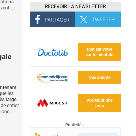
ations
RECEVOIR LA NEWSLETTER
vent ...
tout sur votre
santé mentale
gale
Vos crédits
ntenant
que les
ès large
Vos solutions
de entier
pros
ions ...
Publicités :