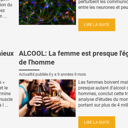
perturbent les communic
tion du
entre les neurones et peu
hez
 ...
LIRE LA SUITE
ieux
ALCOOL: La femme est presque l'é
de l'homme
Actualité publiée il y a
9 années 9 mois
s «
Les femmes boivent mai
et le
presque autant d'alcool 
rmine
hommes, conclut cette tr
 muscle
analyse d’études du mon
l ...
portant sur plus de 4 mill
LIRE LA SUITE