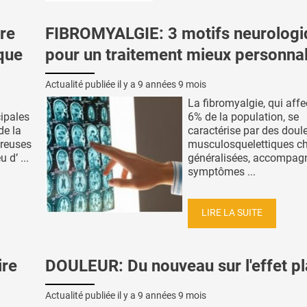
re
FIBROMYALGIE: 3 motifs neurologi
sque
pour un traitement mieux personnal
Actualité publiée il y a
9 années 9 mois
La fibromyalgie, qui affe
cipales
6% de la population, se
de la
caractérise par des doul
breuses
musculosquelettiques c
 d’ ...
généralisées, accompag
symptômes ...
LIRE LA SUITE
re
DOULEUR: Du nouveau sur l'effet p
Actualité publiée il y a
9 années 9 mois