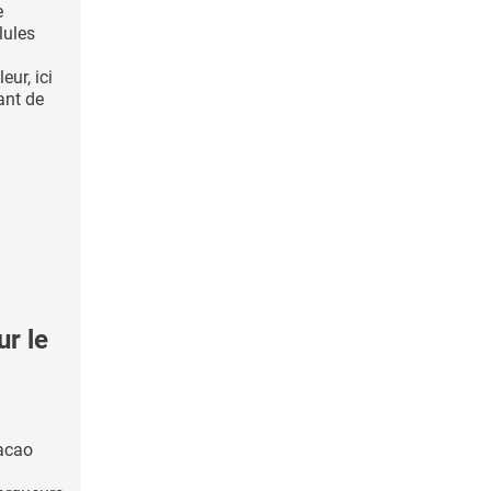
e
lules
ur, ici
ant de
r le
acao