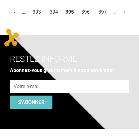
Pages
‹
…
393
394
395
396
397
…
›
RESTEZ INFORMÉ
Abonnez-vous gratuitement à notre newsletter
Adresse e-mail
S'ABONNER