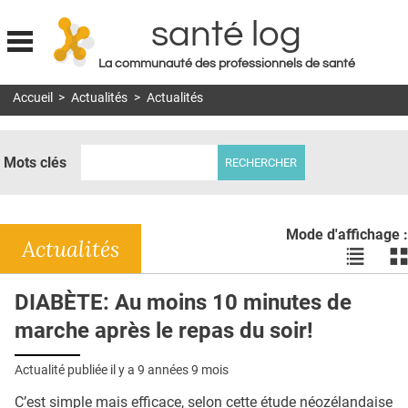
santé log
La communauté des professionnels de santé
Jump to navigation
Accueil
>
Actualités
>
Actualités
MON COMPTE
ABONNEMENT
Mots clés
S'ABONNER À LA REVUE SOIN À DOMICILE
ACTUS
Mode d'affichage :
DOSSIERS
Actualités
Voir
Vo
les
le
RÉSEAUX
actualité
ac
DIABÈTE: Au moins 10 minutes de
en
en
E-REVUE SAD
marche après le repas du soir!
liste
bl
THÉMA
Actualité publiée il y a
9 années 9 mois
L'APP
C’est simple mais efficace, selon cette étude néozélandaise