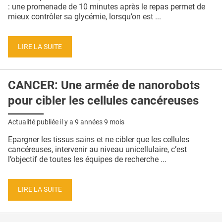
QUI SOMMES-NOUS ?
: une promenade de 10 minutes après le repas permet de
mieux contrôler sa glycémie, lorsqu’on est ...
PUBLICITÉ
CONDITIONS GÉNÉRALES
LIRE LA SUITE
CONTACT
CANCER: Une armée de nanorobots
CRÉDITS
pour cibler les cellules cancéreuses
Actualité publiée il y a
9 années 9 mois
Epargner les tissus sains et ne cibler que les cellules
cancéreuses, intervenir au niveau unicellulaire, c’est
l’objectif de toutes les équipes de recherche ...
LIRE LA SUITE