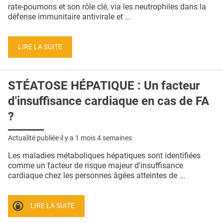
QUI SOMMES-NOUS ?
rate-poumons et son rôle clé, via les neutrophiles dans la
défense immunitaire antivirale et ...
PUBLICITÉ
CONDITIONS GÉNÉRALES
LIRE LA SUITE
CONTACT
STÉATOSE HÉPATIQUE : Un facteur
CRÉDITS
d'insuffisance cardiaque en cas de FA
?
Actualité publiée il y a
1 mois 4 semaines
Les maladies métaboliques hépatiques sont identifiées
comme un facteur de risque majeur d'insuffisance
cardiaque chez les personnes âgées atteintes de ...
LIRE LA SUITE