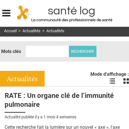
santé log
La communauté des professionnels de santé
Jump to navigation
Accueil
>
Actualités
>
Actualités
MON COMPTE
ABONNEMENT
Mots clés
S'ABONNER À LA REVUE SOIN À DOMICILE
ACTUS
Mode d'affichage :
DOSSIERS
Actualités
Voir
Vo
les
le
RÉSEAUX
actualité
ac
RATE : Un organe clé de l’immunité
en
en
E-REVUE SAD
pulmonaire
liste
bl
THÉMA
Actualité publiée il y a
1 mois 4 semaines
L'APP
Cette recherche fait la lumière sur un nouvel « axe », l'axe