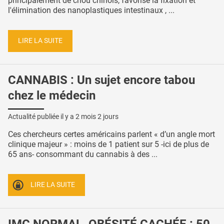
principalement de chou chinois, favorise la fixation et
l'élimination des nanoplastiques intestinaux , ...
LIRE LA SUITE
CANNABIS : Un sujet encore tabou
chez le médecin
Actualité publiée il y a
2 mois 2 jours
Ces chercheurs certes américains parlent « d’un angle mort
clinique majeur » : moins de 1 patient sur 5 -ici de plus de
65 ans- consommant du cannabis à des ...
LIRE LA SUITE
IMC NORMAL, OBÉSITÉ CACHÉE : 50