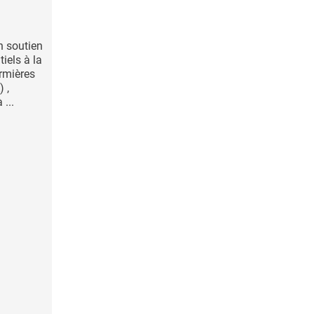
n soutien
iels à la
irmières
 ,
 ...