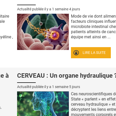
Actualité publiée il y a
1 semaine 4 jours
taire
Mode de vie dont aliment
ale
facteurs cliniques influe
microbiote intestinal che
patients atteints de cance
yéline ,
équipe met ainsi en ...
LIRE LA SUITE
e à
CERVEAU : Un organe hydraulique 
Actualité publiée il y a
1 semaine 5 jours
Ces neuroscientifiques d
State « parlent » en effet
cerveau hydraulique » et
,
décryptent les liens entre
mouvements corporels et 