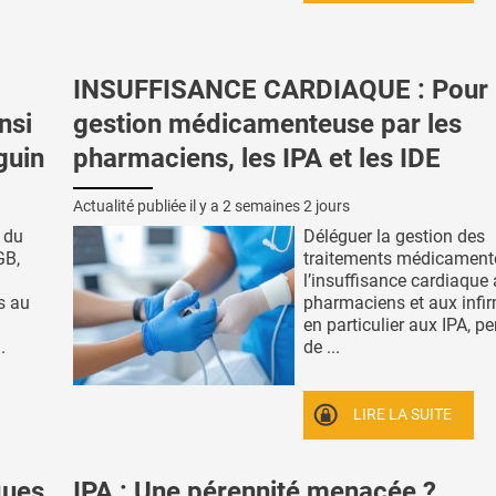
INSUFFISANCE CARDIAQUE : Pour 
nsi
gestion médicamenteuse par les
guin
pharmaciens, les IPA et les IDE
Actualité publiée il y a
2 semaines 2 jours
 du
Déléguer la gestion des
GB,
traitements médicament
l’insuffisance cardiaque
s au
pharmaciens et aux infir
en particulier aux IPA, pe
.
de ...
LIRE LA SUITE
ques
IPA : Une pérennité menacée ?