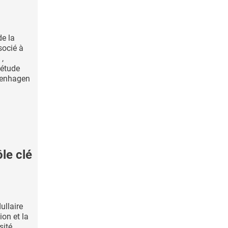
e la
socié à
 ,
 étude
penhagen
le clé
llaire
on et la
ité ,