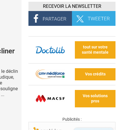
RECEVOIR LA NEWSLETTER
tout sur votre
liner
santé mentale
 le déclin
Vos crédits
ludique,
e
i souligne
...
Vos solutions
pros
Publicités :