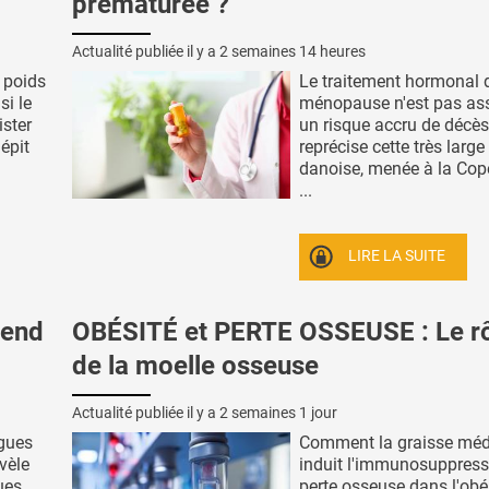
prématurée ?
Actualité publiée il y a
2 semaines 14 heures
e poids
Le traitement hormonal d
si le
ménopause n'est pas as
ister
un risque accru de décès
épit
reprécise cette très large
danoise, menée à la Co
...
LIRE LA SUITE
pend
OBÉSITÉ et PERTE OSSEUSE : Le rô
de la moelle osseuse
Actualité publiée il y a
2 semaines 1 jour
ogues
Comment la graisse médu
vèle
induit l'immunosuppressi
ues
perte osseuse dans l'obés