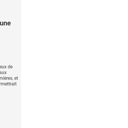
une
eux de
 aux
mières, et
rmettrait