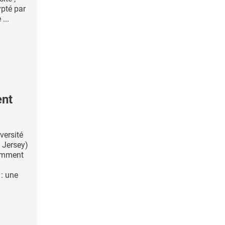
ypté par
...
ent
versité
 Jersey)
comment
: une