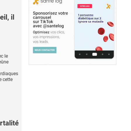
l, il
c le
eûne
ardiaques
e cette
talité