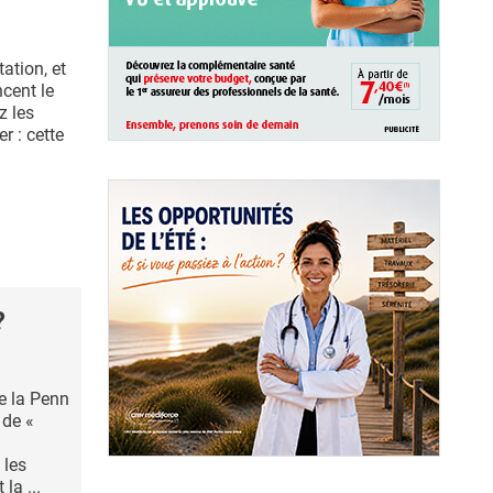
ation, et
ncent le
z les
r : cette
?
e la Penn
 de «
 les
la ...