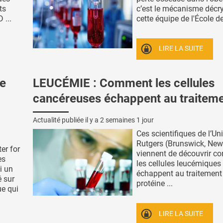
ts
c’est le mécanisme décr
 ...
cette équipe de l'École de 
LIRE LA SUITE
e
LEUCÉMIE : Comment les cellules
cancéreuses échappent au traitem
Actualité publiée il y a
2 semaines 1 jour
Ces scientifiques de l’Uni
Rutgers (Brunswick, New
er for
viennent de découvrir 
es
les cellules leucémiques
i un
échappent au traitement 
 sur
protéine ...
ue qui
LIRE LA SUITE