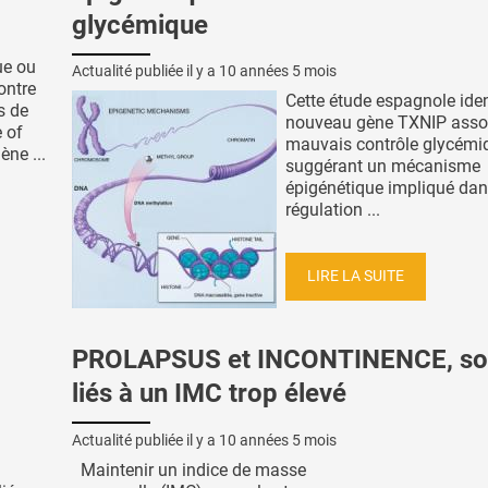
glycémique
ue ou
Actualité publiée il y a
10 années 5 mois
ontre
Cette étude espagnole iden
s de
nouveau gène TXNIP asso
e of
mauvais contrôle glycémi
ène ...
suggérant un mécanisme
épigénétique impliqué dan
régulation ...
LIRE LA SUITE
PROLAPSUS et INCONTINENCE, so
liés à un IMC trop élevé
Actualité publiée il y a
10 années 5 mois
Maintenir un indice de masse