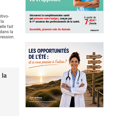
tivo-
la
lle fait
 dans la
pression.
 la