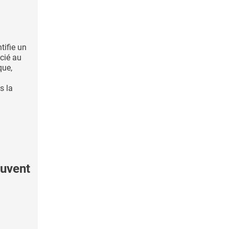
tifie un
cié au
que,
s la
uvent