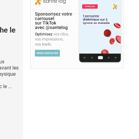
he le
us
vant les
physique
le ...