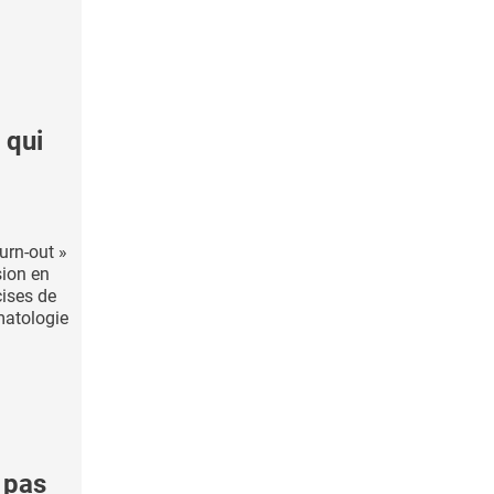
 qui
urn-out »
sion en
cises de
matologie
 pas