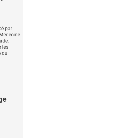
cé par
 Médecine
rde,
 les
e du
ge