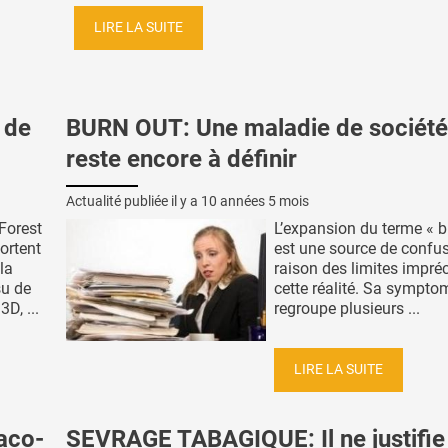
LIRE LA SUITE
 de
BURN OUT: Une maladie de société
reste encore à définir
Actualité publiée il y a
10 années 5 mois
Forest
L’expansion du terme « b
ortent
est une source de confu
la
raison des limites impré
su de
cette réalité. Sa sympto
D, ...
regroupe plusieurs ...
LIRE LA SUITE
aco-
SEVRAGE TABAGIQUE: Il ne justifie