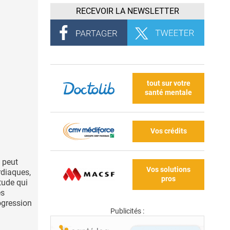
RECEVOIR LA NEWSLETTER
tout sur votre
santé mentale
Vos crédits
s peut
Vos solutions
rdiaques,
pros
tude qui
es
ogression
Publicités :