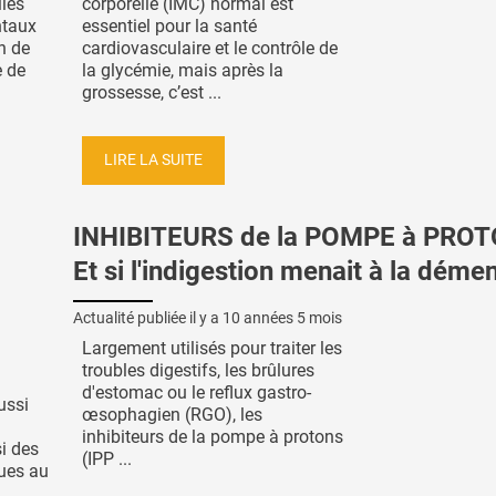
iés
corporelle (IMC) normal est
ntaux
essentiel pour la santé
n de
cardiovasculaire et le contrôle de
e de
la glycémie, mais après la
grossesse, c’est ...
LIRE LA SUITE
INHIBITEURS de la POMPE à PRO
Et si l'indigestion menait à la déme
Actualité publiée il y a
10 années 5 mois
Largement utilisés pour traiter les
troubles digestifs, les brûlures
d'estomac ou le reflux gastro-
ussi
œsophagien (RGO), les
inhibiteurs de la pompe à protons
i des
(IPP ...
ques au