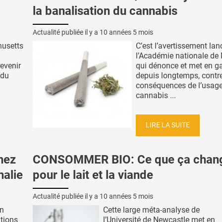
la banalisation du cannabis
Actualité publiée il y a
10 années 5 mois
husetts
C’est l’avertissement lan
l’Académie nationale de
evenir
qui dénonce et met en ga
 du
depuis longtemps, contre
conséquences de l’usag
cannabis ...
LIRE LA SUITE
hez
CONSOMMER BIO: Ce que ça chan
halie
pour le lait et la viande
Actualité publiée il y a
10 années 5 mois
in
Cette large méta-analyse de
ations
l’Université de Newcastle met en