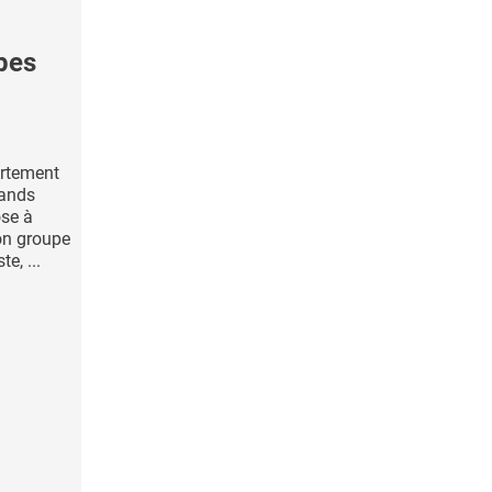
pes
ortement
rands
ose à
on groupe
e, ...