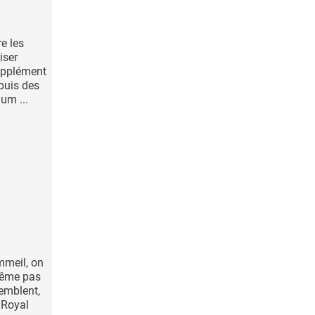
re les
iser
supplément
epuis des
um ...
meil, on
même pas
emblent,
 Royal