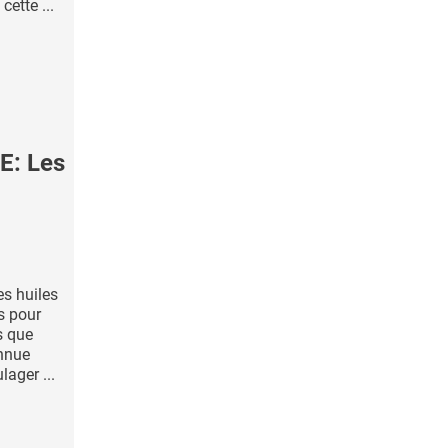
cette ...
: Les
es huiles
es pour
s que
onnue
ager ...