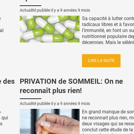
Actualité publiée il y a
9 années 9 mois
e
Sa capacité à lutter cont
radicaux libres et à favor
al
l’immunité, en font un 
nutritionnel populaire d
décennies. Mais le séléni
LIRE LA SUITE
e des
PRIVATION de SOMMEIL: On ne
reconnaît plus rien!
Actualité publiée il y a
9 années 9 mois
»
En grand manque de som
 qui
ne reconnait plus rien, 
es
deux visages qui se ress
conclut cette étude de la