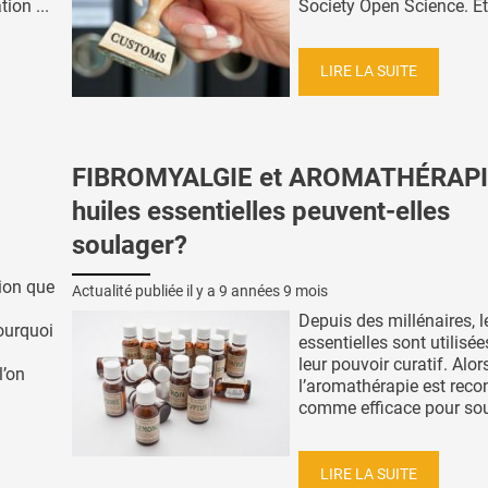
tion ...
Society Open Science. Et 
LIRE LA SUITE
FIBROMYALGIE et AROMATHÉRAPIE
huiles essentielles peuvent-elles
soulager?
tion que
Actualité publiée il y a
9 années 9 mois
Depuis des millénaires, l
pourquoi
essentielles sont utilisé
leur pouvoir curatif. Alor
l’on
l’aromathérapie est rec
comme efficace pour soul
LIRE LA SUITE