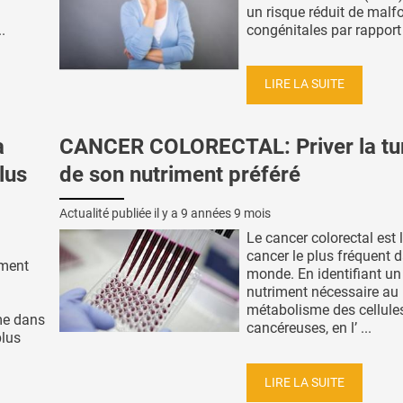
un risque réduit de malf
.
congénitales par rapport 
LIRE LA SUITE
a
CANCER COLORECTAL: Priver la t
lus
de son nutriment préféré
Actualité publiée il y a
9 années 9 mois
Le cancer colorectal est 
cancer le plus fréquent d
ement
monde. En identifiant un
nutriment nécessaire au
métabolisme des cellule
me dans
cancéreuses, en l’ ...
plus
LIRE LA SUITE