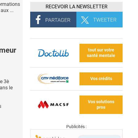
ormations
RECEVOIR LA NEWSLETTER
aux ...
umeur
tout sur votre
santé mentale
Vos crédits
le 3è
ans le
Vos solutions
s
pros
Publicités :