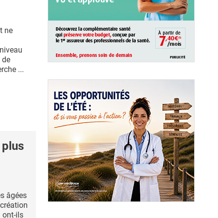
t ne
 niveau
f de
rche ...
 plus
s âgées
ocréation
ont-ils