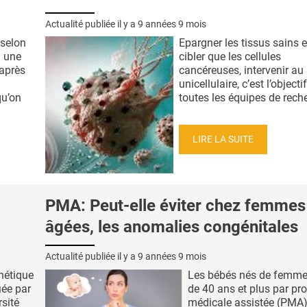
Actualité publiée il y a
9 années 9 mois
 selon
Epargner les tissus sains e
: une
cibler que les cellules
après
cancéreuses, intervenir au
unicellulaire, c’est l’objecti
qu’on
toutes les équipes de reche
LIRE LA SUITE
PMA: Peut-elle éviter chez femmes
âgées, les anomalies congénitales
Actualité publiée il y a
9 années 9 mois
nétique
Les bébés nés de femme
iée par
de 40 ans et plus par pr
rsité
médicale assistée (PMA) 