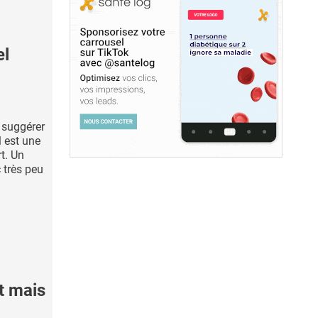
el
à suggérer
l est une
t. Un
 très peu
t mais