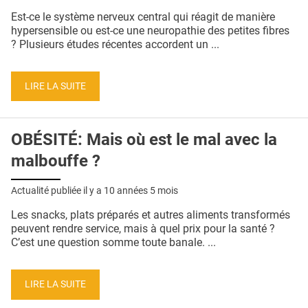
QUI SOMMES-NOUS ?
Est-ce le système nerveux central qui réagit de manière
hypersensible ou est-ce une neuropathie des petites fibres
PUBLICITÉ
? Plusieurs études récentes accordent un ...
CONDITIONS GÉNÉRALES
LIRE LA SUITE
CONTACT
CRÉDITS
OBÉSITÉ: Mais où est le mal avec la
malbouffe ?
Actualité publiée il y a
10 années 5 mois
Les snacks, plats préparés et autres aliments transformés
peuvent rendre service, mais à quel prix pour la santé ?
C’est une question somme toute banale. ...
LIRE LA SUITE