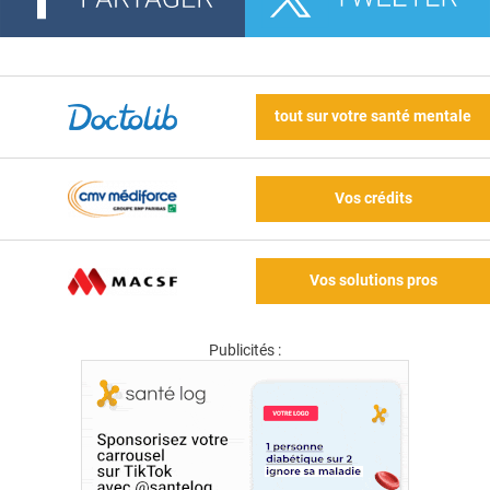
tout sur votre santé mentale
Vos crédits
Vos solutions pros
Publicités :