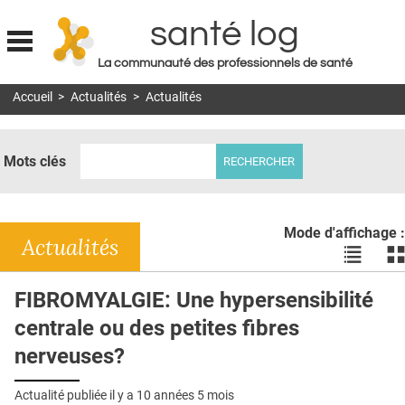
santé log
La communauté des professionnels de santé
Jump to navigation
Accueil
>
Actualités
>
Actualités
MON COMPTE
ABONNEMENT
Mots clés
S'ABONNER À LA REVUE SOIN À DOMICILE
ACTUS
Mode d'affichage :
DOSSIERS
Actualités
Voir
Vo
les
le
RÉSEAUX
actualité
ac
FIBROMYALGIE: Une hypersensibilité
en
en
E-REVUE SAD
centrale ou des petites fibres
liste
bl
THÉMA
nerveuses?
L'APP
Actualité publiée il y a
10 années 5 mois