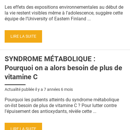
QUI SOMMES-NOUS ?
Les effets des expositions environnementales au début de
la vie restent visibles même à l'adolescence, suggère cette
PUBLICITÉ
équipe de l’University of Eastern Finland ...
CONDITIONS GÉNÉRALES
LIRE LA SUITE
CONTACT
CRÉDITS
SYNDROME MÉTABOLIQUE :
Pourquoi on a alors besoin de plus de
vitamine C
Actualité publiée il y a
7 années 6 mois
Pourquoi les patients atteints du syndrome métabolique
on-ilst besoin de plus de vitamine C ? Pour lutter contre
l'épuisement des antioxydants, révèle cette ...
LIRE LA SUITE