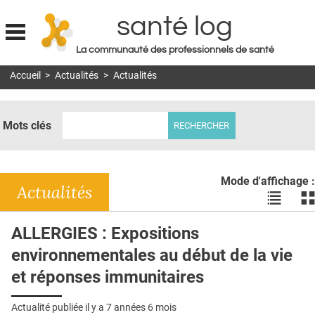
santé log
La communauté des professionnels de santé
Jump to navigation
Accueil
>
Actualités
>
Actualités
MON COMPTE
ABONNEMENT
Mots clés
S'ABONNER À LA REVUE SOIN À DOMICILE
ACTUS
Mode d'affichage :
DOSSIERS
Actualités
Voir
Vo
les
le
RÉSEAUX
actualité
ac
ALLERGIES : Expositions
en
en
E-REVUE SAD
environnementales au début de la vie
liste
bl
THÉMA
et réponses immunitaires
L'APP
Actualité publiée il y a
7 années 6 mois