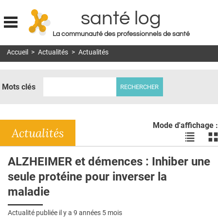
santé log
La communauté des professionnels de santé
Jump to navigation
Accueil
>
Actualités
>
Actualités
MON COMPTE
ABONNEMENT
Mots clés
S'ABONNER À LA REVUE SOIN À DOMICILE
ACTUS
Mode d'affichage :
DOSSIERS
Actualités
Voir
Vo
les
le
RÉSEAUX
actualité
ac
ALZHEIMER et démences : Inhiber une
en
en
E-REVUE SAD
seule protéine pour inverser la
liste
bl
THÉMA
maladie
L'APP
Actualité publiée il y a
9 années 5 mois