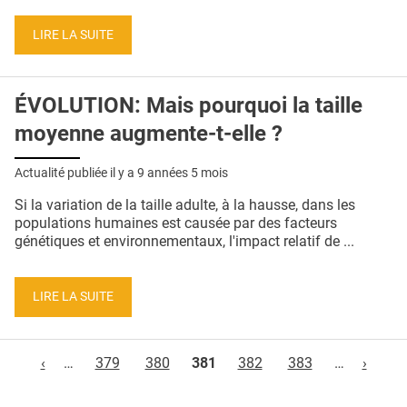
LIRE LA SUITE
ÉVOLUTION: Mais pourquoi la taille
moyenne augmente-t-elle ?
Actualité publiée il y a
9 années 5 mois
Si la variation de la taille adulte, à la hausse, dans les
populations humaines est causée par des facteurs
génétiques et environnementaux, l'impact relatif de ...
LIRE LA SUITE
Pages
‹
…
379
380
381
382
383
…
›