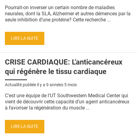
QUI SOMMES-NOUS ?
Pourrait-on inverser un certain nombre de maladies
neurales, dont la SLA, Alzheimer et autres démences par la
PUBLICITÉ
seule inhibition d’une protéine? Cette recherche ...
CONDITIONS GÉNÉRALES
LIRE LA SUITE
CONTACT
CRÉDITS
CRISE CARDIAQUE: L'anticancéreux
qui régénère le tissu cardiaque
Actualité publiée il y a
9 années 5 mois
C’est une équipe de l’UT Southwestern Medical Center qui
vient de découvrir cette capacité d’un agent anticancéreux
à favoriser la régénération du muscle ...
LIRE LA SUITE