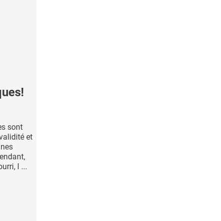
ques!
es sont
alidité et
nnes
pendant,
ri, l ...