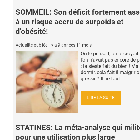
SOMMEIL: Son déficit fortement ass
à un risque accru de surpoids et
d'obésité!
Actualité publiée il y a
9 années 11 mois
On le pensait, on le croyai
l’on n’avait pas encore de 
: la sieste fait du bien ! Ma
dormir, cela fait-il maigrir 
grossir ? Il ne faut ...
LIRE LA SUITE
STATINES: La méta-analyse qui milit
pour une utilisation plus large