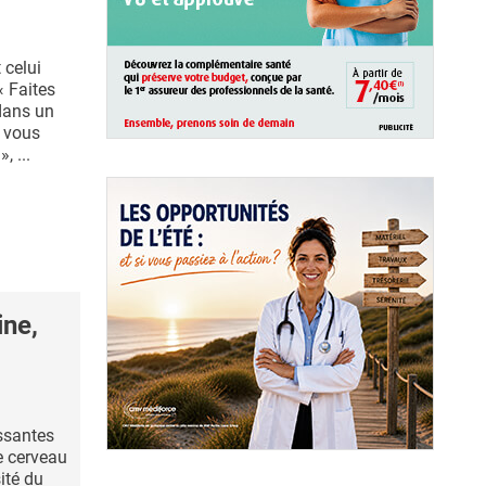
 celui
« Faites
dans un
e vous
, ...
ine,
ssantes
e cerveau
ité du