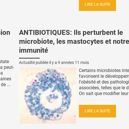
LIRE LA SUITE
sion
ANTIBIOTIQUES: Ils perturbent le
microbiote, les mastocytes et notr
immunité
state
Actualité publiée il y a
9 années 11 mois
a peut-
Certains microbiotes int
la
favorisent le développe
taines
l'obésité et des patholog
de ...
associées, telles que le d
On sait que modifier leur 
LIRE LA SUITE