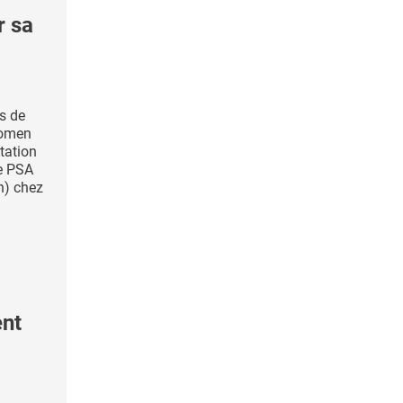
r sa
s de
Women
tation
ne PSA
n) chez
ent