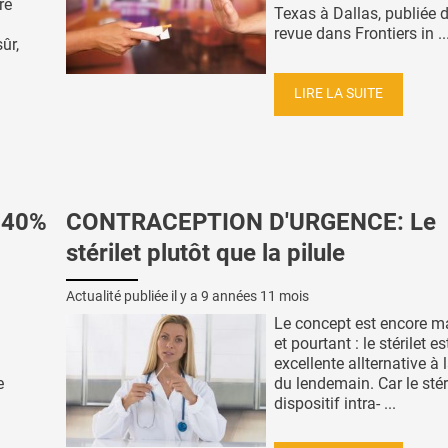
re
Texas à Dallas, publiée 
revue dans Frontiers in ..
ûr,
.
LIRE LA SUITE
e 40%
CONTRACEPTION D'URGENCE: Le
stérilet plutôt que la pilule
Actualité publiée il y a
9 années 11 mois
Le concept est encore m
et pourtant : le stérilet e
excellente allternative à l
e
du lendemain. Car le stéri
dispositif intra- ...