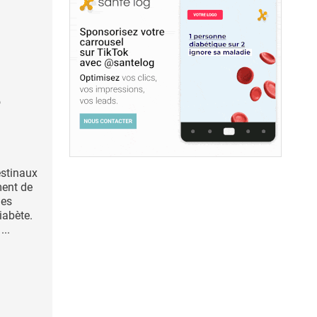
e
estinaux
ment de
ies
iabète.
...