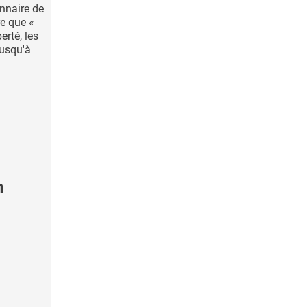
onnaire de
re que «
erté, les
jusqu'à
n