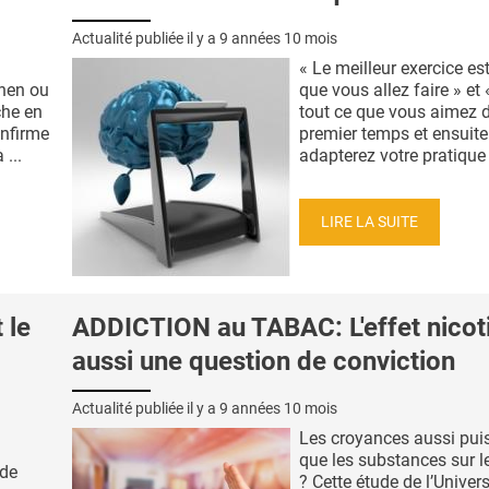
Actualité publiée il y a
9 années 10 mois
« Le meilleur exercice est
hen ou
que vous allez faire » et 
che en
tout ce que vous aimez 
nfirme
premier temps et ensuit
 ...
adapterez votre pratique »
LIRE LA SUITE
 le
ADDICTION au TABAC: L'effet nicot
aussi une question de conviction
Actualité publiée il y a
9 années 10 mois
Les croyances aussi pui
que les substances sur l
ïde
? Cette étude de l’Univers