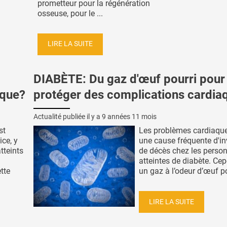
prometteur pour la régénération
osseuse, pour le ...
LIRE LA SUITE
DIABÈTE: Du gaz d'œuf pourri pour
aque?
protéger des complications cardia
Actualité publiée il y a
9 années 11 mois
st
Les problèmes cardiaqu
ice, y
une cause fréquente d'inv
tteints
de décès chez les perso
atteintes de diabète. Ce
tte
un gaz à l’odeur d’œuf pour
LIRE LA SUITE