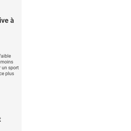
ive à
aible
 moins
r un sport
ice plus
t