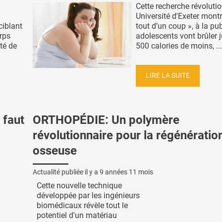
Cette recherche révoluti
Université d'Exeter mont
ciblant
tout d’un coup », à la pub
orps
adolescents vont brûler 
ôté de
500 calories de moins, ...
LIRE LA SUITE
 faut
ORTHOPÉDIE: Un polymère
révolutionnaire pour la régénératio
osseuse
Actualité publiée il y a
9 années 11 mois
Cette nouvelle technique
développée par les ingénieurs
biomédicaux révèle tout le
potentiel d'un matériau