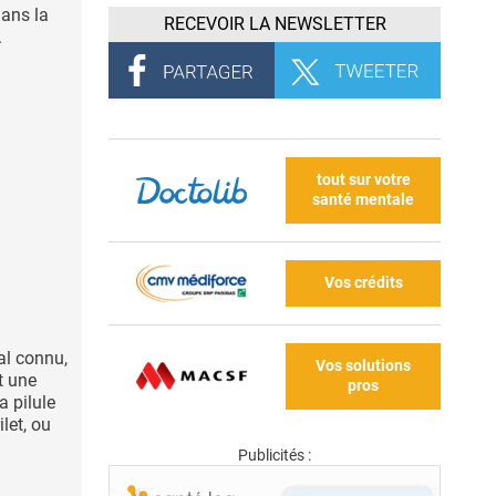
dans la
RECEVOIR LA NEWSLETTER
.
tout sur votre
santé mentale
Vos crédits
al connu,
Vos solutions
st une
pros
a pilule
let, ou
Publicités :