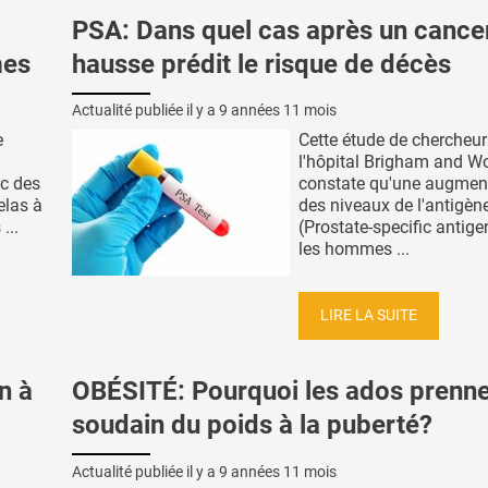
PSA: Dans quel cas après un cance
mes
hausse prédit le risque de décès
Actualité publiée il y a
9 années 11 mois
e
Cette étude de chercheur
l'hôpital Brigham and 
ec des
constate qu'une augmen
elas à
des niveaux de l'antigè
...
(Prostate-specific antige
les hommes ...
LIRE LA SUITE
n à
OBÉSITÉ: Pourquoi les ados prenn
soudain du poids à la puberté?
Actualité publiée il y a
9 années 11 mois