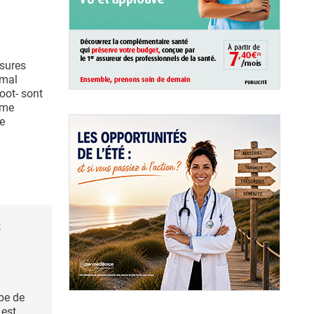
ssures
 mal
oot- sont
sme
de
s
pe de
 est