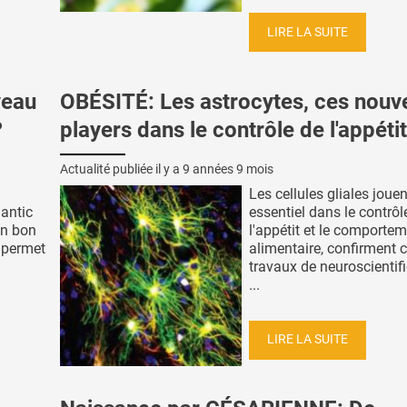
LIRE LA SUITE
veau
OBÉSITÉ: Les astrocytes, ces nouv
?
players dans le contrôle de l'appétit
Actualité publiée il y a
9 années 9 mois
Les cellules gliales jouen
lantic
essentiel dans le contrôl
un bon
l'appétit et le comporte
, permet
alimentaire, confirment 
travaux de neuroscientif
...
LIRE LA SUITE