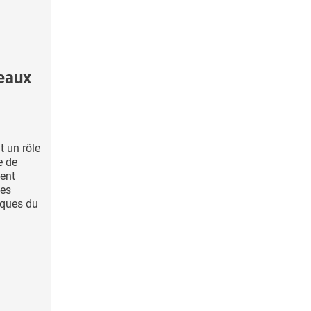
eaux
t un rôle
e de
ment
ces
iques du