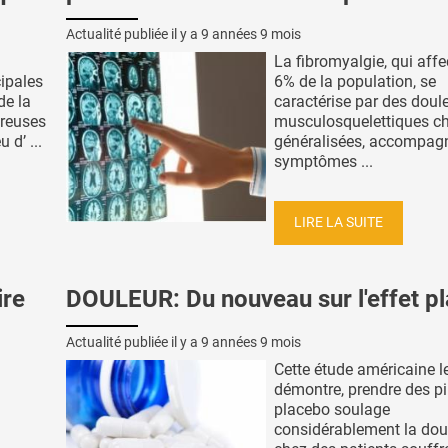
Actualité publiée il y a
9 années 9 mois
La fibromyalgie, qui affe
cipales
6% de la population, se
de la
caractérise par des doul
breuses
musculosquelettiques c
 d’ ...
généralisées, accompag
symptômes ...
LIRE LA SUITE
re
DOULEUR: Du nouveau sur l'effet p
Actualité publiée il y a
9 années 9 mois
Cette étude américaine l
démontre, prendre des pi
placebo soulage
considérablement la doule