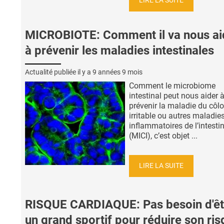
LIRE LA SUITE
MICROBIOTE: Comment il va nous ai
à prévenir les maladies intestinales
Actualité publiée il y a
9 années 9 mois
Comment le microbiome
intestinal peut nous aider 
prévenir la maladie du côl
irritable ou autres maladie
inflammatoires de l’intesti
(MICI), c’est objet ...
LIRE LA SUITE
RISQUE CARDIAQUE: Pas besoin d'êt
un grand sportif pour réduire son ri