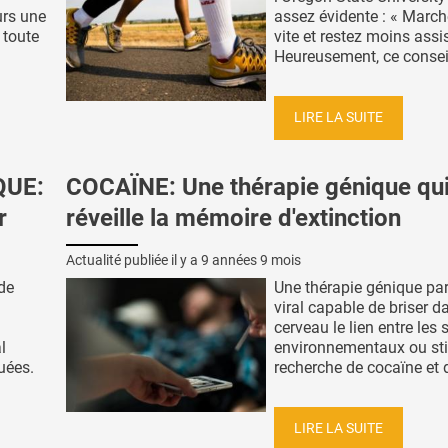
urs une
assez évidente : « March
 toute
vite et restez moins assis
Heureusement, ce conseil 
LIRE LA SUITE
QUE:
COCAÏNE: Une thérapie génique qu
r
réveille la mémoire d'extinction
Actualité publiée il y a
9 années 9 mois
de
Une thérapie génique par
viral capable de briser d
cerveau le lien entre les
l
environnementaux ou stim
uées.
recherche de cocaïne et d
LIRE LA SUITE