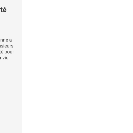
ité
enne a
usieurs
té pour
 vie.
...