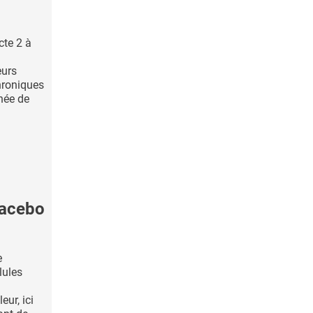
cte 2 à
eurs
hroniques
née de
lacebo
e
lules
ur, ici