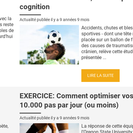
cognition
vec la
Actualité publiée il y a
9 années 9 mois
 reste
Accidents, chutes et ble
bles de
sportives - dont une tête
rd’hui
placée sur un ballon de f
des causes de traumati
crânien, relève cette étu
présentée ...
LIRE LA SUITE
EXERCICE: Comment optimiser vo
10.000 pas par jour (ou moins)
Actualité publiée il y a
9 années 9 mois
bète,
La réponse de cette équi
l’Oregon State University