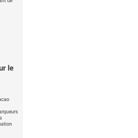
ant de
r le
acao
arqueurs
a
mation