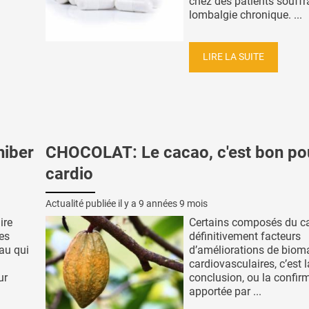
chez des patients souffr
lombalgie chronique. ...
LIRE LA SUITE
hiber
CHOCOLAT: Le cacao, c'est bon pou
cardio
Actualité publiée il y a
9 années 9 mois
ire
Certains composés du c
des
définitivement facteurs
au qui
d’améliorations de biom
cardiovasculaires, c’est l
ur
conclusion, ou la confir
apportée par ...