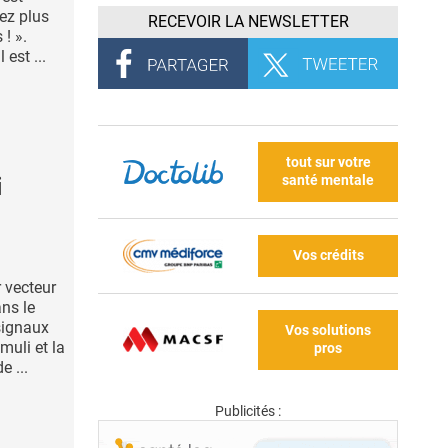
ez plus
RECEVOIR LA NEWSLETTER
 ! ».
est ...
tout sur votre
santé mentale
i
Vos crédits
 vecteur
ans le
 signaux
Vos solutions
uli et la
pros
e ...
Publicités :