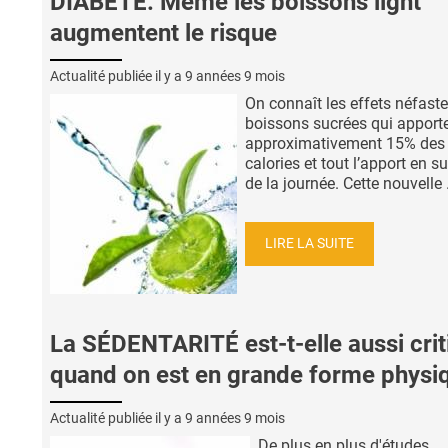
DIABÈTE: Même les boissons light
augmentent le risque
Actualité publiée il y a
9 années 9 mois
On connaît les effets néfast
boissons sucrées qui apport
approximativement 15% des
calories et tout l’apport en s
de la journée. Cette nouvelle .
LIRE LA SUITE
La SÉDENTARITÉ est-t-elle aussi crit
quand on est en grande forme physi
Actualité publiée il y a
9 années 9 mois
De plus en plus d'études