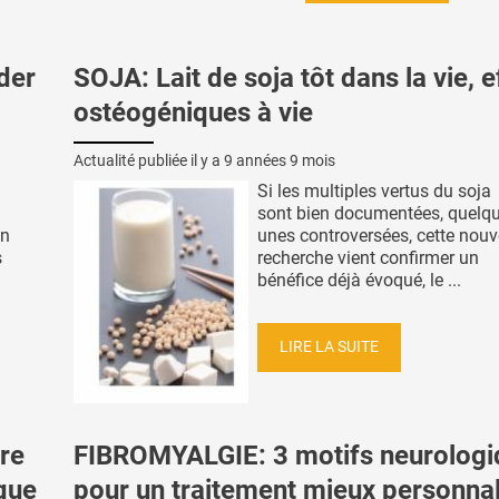
der
SOJA: Lait de soja tôt dans la vie, e
ostéogéniques à vie
Actualité publiée il y a
9 années 9 mois
Si les multiples vertus du soja
à
sont bien documentées, quelqu
on
unes controversées, cette nouv
s
recherche vient confirmer un
n
bénéfice déjà évoqué, le ...
LIRE LA SUITE
re
FIBROMYALGIE: 3 motifs neurologi
sque
pour un traitement mieux personnal