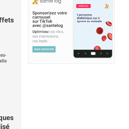
ffets
es-
elle
ques
isé