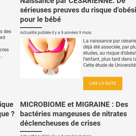
Naissance par CÉSARIENNE: De
sérieuses preuves du risque d'obés
pour le bébé
es des
Actualité publiée il y a
9 années 9 mois
ent
La naissance par césari
déjà été associée, par pl
ucres
études, au risque d’obési
..
l’enfant, plus tard dans la
Cette étude de Université 
LIRE LA SUITE
ique
MICROBIOME et MIGRAINE : Des
que ?
bactéries mangeuses de nitrates
déclencheuses de crises