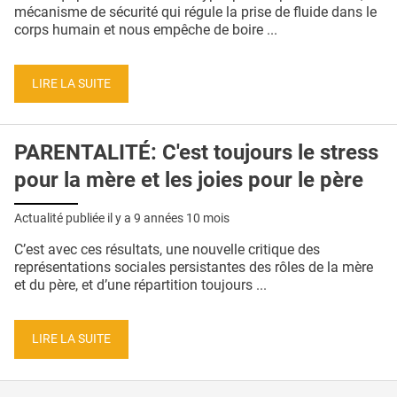
QUI SOMMES-NOUS ?
mécanisme de sécurité qui régule la prise de fluide dans le
corps humain et nous empêche de boire ...
PUBLICITÉ
CONDITIONS GÉNÉRALES
LIRE LA SUITE
CONTACT
PARENTALITÉ: C'est toujours le stress
CRÉDITS
pour la mère et les joies pour le père
Actualité publiée il y a
9 années 10 mois
C’est avec ces résultats, une nouvelle critique des
représentations sociales persistantes des rôles de la mère
et du père, et d’une répartition toujours ...
LIRE LA SUITE