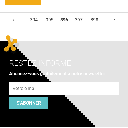
Pages
‹
…
394
395
396
397
398
…
›
RESTEZ INFORMÉ
Abonnez-vous gratuitement à notre newsletter
Adresse e-mail
S'ABONNER