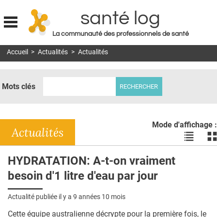
santé log
La communauté des professionnels de santé
Jump to navigation
Accueil
>
Actualités
>
Actualités
MON COMPTE
ABONNEMENT
Mots clés
S'ABONNER À LA REVUE SOIN À DOMICILE
ACTUS
Mode d'affichage :
DOSSIERS
Actualités
Voir
Vo
les
le
RÉSEAUX
actualité
ac
HYDRATATION: A-t-on vraiment
en
en
E-REVUE SAD
besoin d'1 litre d'eau par jour
liste
bl
THÉMA
Actualité publiée il y a
9 années 10 mois
L'APP
Cette équipe australienne décrypte pour la première fois, le