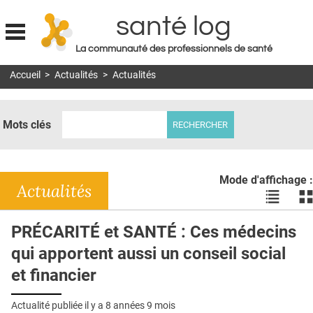
santé log
La communauté des professionnels de santé
Jump to navigation
Accueil
>
Actualités
>
Actualités
MON COMPTE
ABONNEMENT
Mots clés
S'ABONNER À LA REVUE SOIN À DOMICILE
ACTUS
Mode d'affichage :
DOSSIERS
Actualités
Voir
Vo
les
le
RÉSEAUX
actualité
ac
PRÉCARITÉ et SANTÉ : Ces médecins
en
en
E-REVUE SAD
qui apportent aussi un conseil social
liste
bl
THÉMA
et financier
L'APP
Actualité publiée il y a
8 années 9 mois