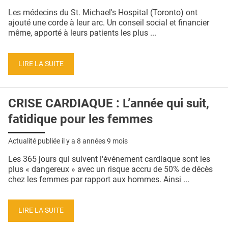
QUI SOMMES-NOUS ?
Les médecins du St. Michael's Hospital (Toronto) ont
ajouté une corde à leur arc. Un conseil social et financier
PUBLICITÉ
même, apporté à leurs patients les plus ...
CONDITIONS GÉNÉRALES
LIRE LA SUITE
CONTACT
CRÉDITS
CRISE CARDIAQUE : L’année qui suit,
fatidique pour les femmes
Actualité publiée il y a
8 années 9 mois
Les 365 jours qui suivent l'événement cardiaque sont les
plus « dangereux » avec un risque accru de 50% de décès
chez les femmes par rapport aux hommes. Ainsi ...
LIRE LA SUITE