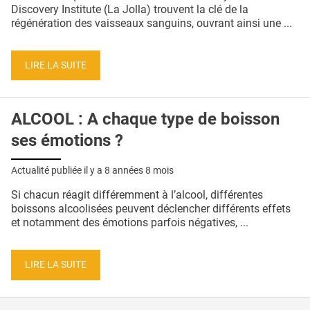
QUI SOMMES-NOUS ?
Discovery Institute (La Jolla) trouvent la clé de la
régénération des vaisseaux sanguins, ouvrant ainsi une ...
PUBLICITÉ
CONDITIONS GÉNÉRALES
LIRE LA SUITE
CONTACT
ALCOOL : A chaque type de boisson
CRÉDITS
ses émotions ?
Actualité publiée il y a
8 années 8 mois
Si chacun réagit différemment à l’alcool, différentes
boissons alcoolisées peuvent déclencher différents effets
et notamment des émotions parfois négatives, ...
LIRE LA SUITE