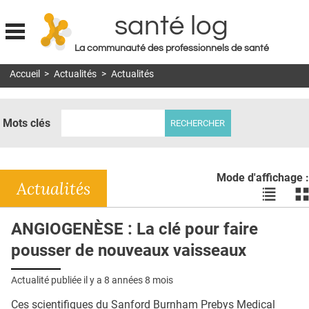
santé log
La communauté des professionnels de santé
Jump to navigation
Accueil
>
Actualités
>
Actualités
MON COMPTE
ABONNEMENT
Mots clés
S'ABONNER À LA REVUE SOIN À DOMICILE
ACTUS
Mode d'affichage :
DOSSIERS
Actualités
Voir
Vo
les
le
RÉSEAUX
actualité
ac
ANGIOGENÈSE : La clé pour faire
en
en
E-REVUE SAD
pousser de nouveaux vaisseaux
liste
bl
THÉMA
Actualité publiée il y a
8 années 8 mois
L'APP
Ces scientifiques du Sanford Burnham Prebys Medical