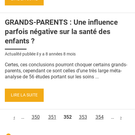
GRANDS-PARENTS : Une influence
parfois négative sur la santé des
enfants ?
Actualité publiée il y a
8 années 8 mois
Certes, ces conclusions pourront choquer certains grands-
parents, cependant ce sont celles d’une très large méta-
analyse de 56 études portant sur les soins ...
LIRE LA SUITE
Pages
‹
…
350
351
352
353
354
…
›