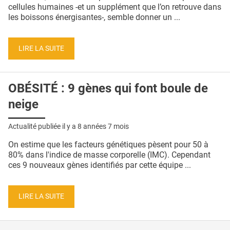
QUI SOMMES-NOUS ?
cellules humaines -et un supplément que l’on retrouve dans
les boissons énergisantes-, semble donner un ...
PUBLICITÉ
CONDITIONS GÉNÉRALES
LIRE LA SUITE
CONTACT
OBÉSITÉ : 9 gènes qui font boule de
CRÉDITS
neige
Actualité publiée il y a
8 années 7 mois
On estime que les facteurs génétiques pèsent pour 50 à
80% dans l'indice de masse corporelle (IMC). Cependant
ces 9 nouveaux gènes identifiés par cette équipe ...
LIRE LA SUITE