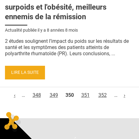
surpoids et l'obésité, meilleurs
ennemis de la rémission
Actualité publiée il y a
8 années 8 mois
2 études soulignent l’impact du poids sur les résultats de
santé et les symptômes des patients atteints de
polyarthrite rhumatoïde (PR). Leurs conclusions, ...
LIRE LA SUITE
Pages
‹
…
348
349
350
351
352
…
›