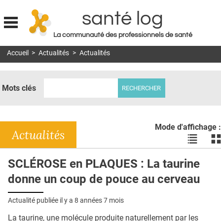
santé log
La communauté des professionnels de santé
Jump to navigation
Accueil
>
Actualités
>
Actualités
MON COMPTE
ABONNEMENT
Mots clés
S'ABONNER À LA REVUE SOIN À DOMICILE
ACTUS
Mode d'affichage :
DOSSIERS
Actualités
Voir
Vo
les
le
RÉSEAUX
actualité
ac
SCLÉROSE en PLAQUES : La taurine
en
en
E-REVUE SAD
donne un coup de pouce au cerveau
liste
bl
THÉMA
Actualité publiée il y a
8 années 7 mois
L'APP
La taurine, une molécule produite naturellement par les