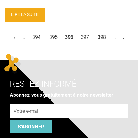
LIRE LA SUITE
Pages
‹
…
394
395
396
397
398
…
›
RESTEZ INFORMÉ
Abonnez-vous gratuitement à notre newsletter
Adresse e-mail
S'ABONNER