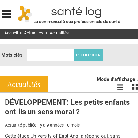
santé log
La communauté des professionnels de santé
Jump to navigation
Accueil
>
Actualités
>
Actualités
MON COMPTE
ABONNEMENT
Mots clés
S'ABONNER À LA REVUE SOIN À DOMICILE
ACTUS
Mode d'affichage :
DOSSIERS
Actualités
Voir
Vo
les
le
RÉSEAUX
actualité
ac
DÉVELOPPEMENT: Les petits enfants
en
en
E-REVUE SAD
ont-ils un sens moral ?
liste
bl
THÉMA
Actualité publiée il y a
9 années 10 mois
L'APP
Cette étude University of East Anglia répond oui, sans