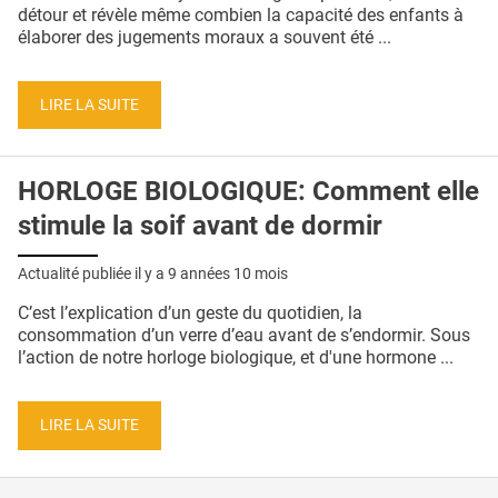
QUI SOMMES-NOUS ?
détour et révèle même combien la capacité des enfants à
élaborer des jugements moraux a souvent été ...
PUBLICITÉ
CONDITIONS GÉNÉRALES
LIRE LA SUITE
CONTACT
HORLOGE BIOLOGIQUE: Comment elle
CRÉDITS
stimule la soif avant de dormir
Actualité publiée il y a
9 années 10 mois
C’est l’explication d’un geste du quotidien, la
consommation d’un verre d’eau avant de s’endormir. Sous
l’action de notre horloge biologique, et d'une hormone ...
LIRE LA SUITE