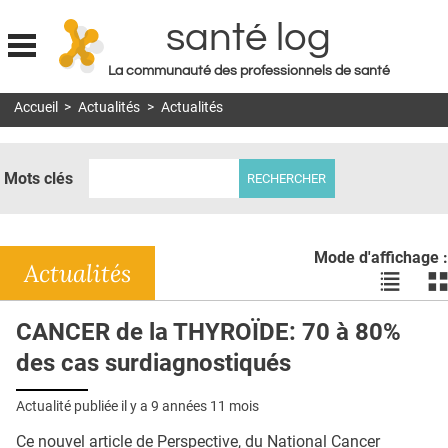
santé log
La communauté des professionnels de santé
Jump to navigation
Accueil
>
Actualités
>
Actualités
MON COMPTE
ABONNEMENT
Mots clés
S'ABONNER À LA REVUE SOIN À DOMICILE
ACTUS
Mode d'affichage :
DOSSIERS
Actualités
Voir
Vo
les
le
RÉSEAUX
actualité
ac
CANCER de la THYROÏDE: 70 à 80%
en
en
E-REVUE SAD
des cas surdiagnostiqués
liste
bl
THÉMA
Actualité publiée il y a
9 années 11 mois
L'APP
Ce nouvel article de Perspective, du National Cancer