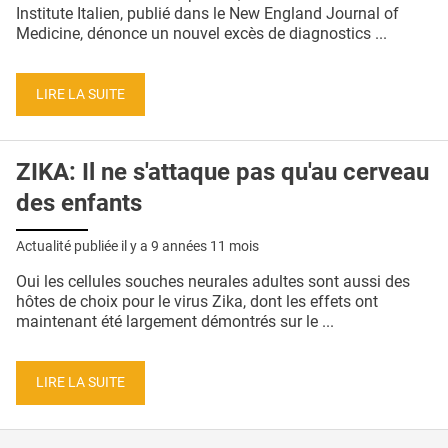
QUI SOMMES-NOUS ?
Institute Italien, publié dans le New England Journal of
Medicine, dénonce un nouvel excès de diagnostics ...
PUBLICITÉ
CONDITIONS GÉNÉRALES
LIRE LA SUITE
CONTACT
ZIKA: Il ne s'attaque pas qu'au cerveau
CRÉDITS
des enfants
Actualité publiée il y a
9 années 11 mois
Oui les cellules souches neurales adultes sont aussi des
hôtes de choix pour le virus Zika, dont les effets ont
maintenant été largement démontrés sur le ...
LIRE LA SUITE