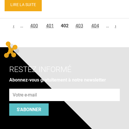
LIRE LA SUITE
Pages
‹
…
400
401
402
403
404
…
›
RESTEZ INFORMÉ
Abonnez-vous gratuitement à notre newsletter
Adresse e-mail
S'ABONNER