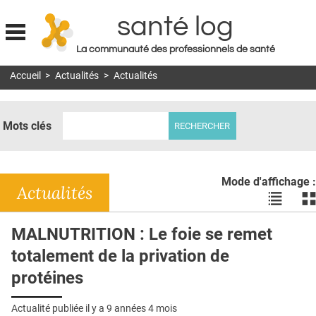
santé log
La communauté des professionnels de santé
Jump to navigation
Accueil
>
Actualités
>
Actualités
MON COMPTE
ABONNEMENT
Mots clés
S'ABONNER À LA REVUE SOIN À DOMICILE
ACTUS
Mode d'affichage :
DOSSIERS
Actualités
Voir
Vo
les
le
RÉSEAUX
actualité
ac
MALNUTRITION : Le foie se remet
en
en
E-REVUE SAD
totalement de la privation de
liste
bl
THÉMA
protéines
L'APP
Actualité publiée il y a
9 années 4 mois