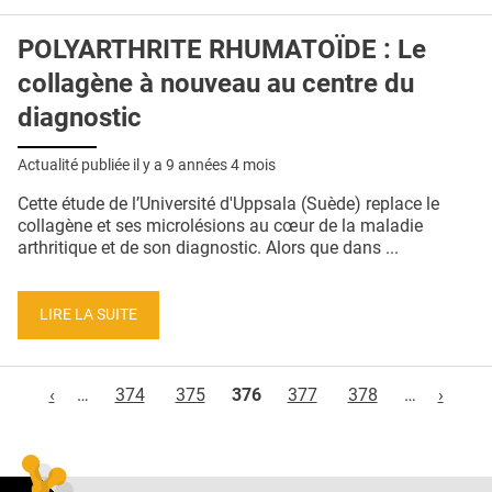
POLYARTHRITE RHUMATOÏDE : Le
collagène à nouveau au centre du
diagnostic
Actualité publiée il y a
9 années 4 mois
Cette étude de l’Université d'Uppsala (Suède) replace le
collagène et ses microlésions au cœur de la maladie
arthritique et de son diagnostic. Alors que dans ...
LIRE LA SUITE
Pages
‹
…
374
375
376
377
378
…
›