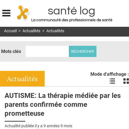
santé log
La communauté des professionnels de santé
Jump to navigation
Accueil
>
Actualités
>
Actualités
MON COMPTE
ABONNEMENT
Mots clés
S'ABONNER À LA REVUE SOIN À DOMICILE
ACTUS
Mode d'affichage :
DOSSIERS
Actualités
Voir
Vo
les
le
RÉSEAUX
actualité
ac
AUTISME: La thérapie médiée par les
en
en
E-REVUE SAD
parents confirmée comme
liste
bl
THÉMA
prometteuse
L'APP
Actualité publiée il y a
9 années 9 mois