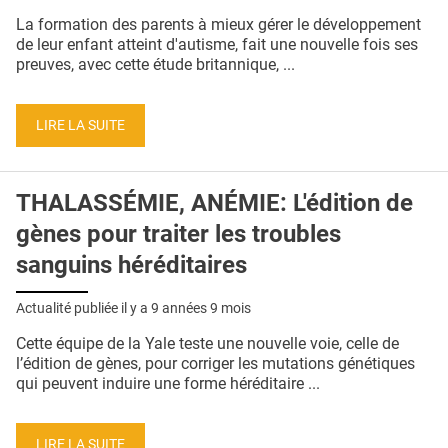
QUI SOMMES-NOUS ?
La formation des parents à mieux gérer le développement
de leur enfant atteint d'autisme, fait une nouvelle fois ses
PUBLICITÉ
preuves, avec cette étude britannique, ...
CONDITIONS GÉNÉRALES
LIRE LA SUITE
CONTACT
CRÉDITS
THALASSÉMIE, ANÉMIE: L'édition de
gènes pour traiter les troubles
sanguins héréditaires
Actualité publiée il y a
9 années 9 mois
Cette équipe de la Yale teste une nouvelle voie, celle de
l’édition de gènes, pour corriger les mutations génétiques
qui peuvent induire une forme héréditaire ...
LIRE LA SUITE